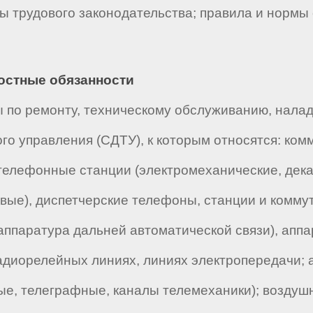
вы трудового законодательства; правила и нормы
ностные обязанности
ы по ремонту, техническому обслуживанию, нала
ого управления (СДТУ), к которым относятся: ко
 телефонные станции (электромеханические, дек
ые), диспетчерские телефоны, станции и коммут
аппаратура дальней автоматической связи), апп
адиорелейных линиях, линиях электропередачи;
ые, телеграфные, каналы телемеханики); воздушн