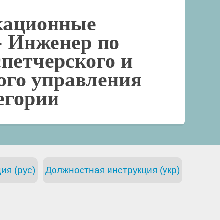
кационные
-
Инженер по
спетчерского и
ого управления
тегории
ия (рус)
Должностная инструкция (укр)
и