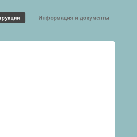
трукции
Информация и документы