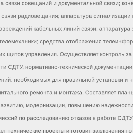
а связи совещаний и документальной связи; кон
, связи радиовещания; аппаратура сигнализации
овреждений кабельных линий связи; аппаратура з
а телемеханики; средства отображения телеинфо
их щитов управления. Осуществляет контроль з
сти СДТУ, нормативно-технической документации
ений, необходимых для правильной установки и н
апитального ремонта и монтажа. Составляет план
 развитию, модернизации, повышению надежност
омиссий по расследованию отказов в работе СДТУ
ет технические проекты и готовит заключения по 