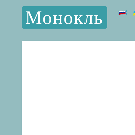
Монокль