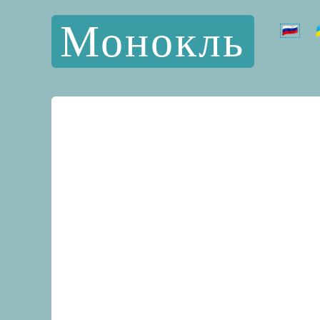
Монокль