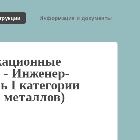
трукции
Информация и документы
кационные
 -
Инженер-
ь I категории
а металлов)