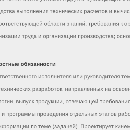
едства выполнения технических расчетов и вычи
оответствующей области знаний; требования к о
низации труда и организации производства; осно
ностные обязанности
ветственного исполнителя или руководителя тем
ехнических разработок, направленных на освоен
огии, выпуск продукции, отвечающей требовани
 и программы проведения отдельных этапов работ
нформации по теме (задачей). Проектирует кине