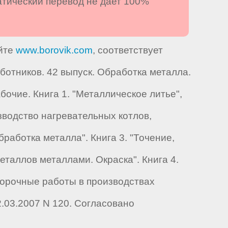
атический перевод не дает 100%
айте
www.borovik.com
, соответствует
тников. 42 выпуск. Обработка металла.
очие. Книга 1. "Металлическое литье",
зводство нагревательных котлов,
работка металла". Книга 3. "Точение,
таллов металлами. Окраска". Книга 4.
борочные работы в производствах
.03.2007 N 120. Согласовано
.