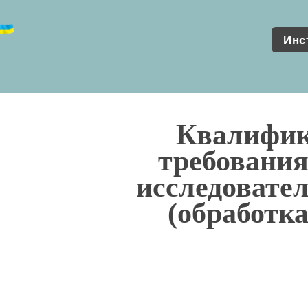
Инс
Квалифи
требования
исследовател
(обработк