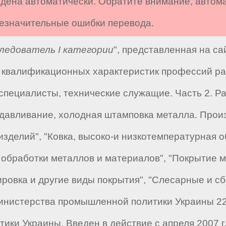
дена автоматически. Обратите внимание, автом
 незначительные ошибки перевода.
ледователь I категории
", представленная на с
валификационных характеристик профессий рабо
специалисты, технические служащие. Часть 2. Раб
 сдавливание, холодная штамповка металла. Прои
зделий", "Ковка, высоко-и низкотемпературная об
обработки металлов и материалов", "Покрытие ме
ровка и другие виды покрытия", "Слесарные и с
инистерства промышленной политики Украины 22
ики Украины. Введен в действие с апреля 2007 г