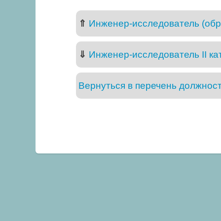
⇑
Инженер-исследователь (обр
⇓
Инженер-исследователь II ка
Вернуться в перечень должнос