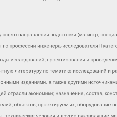
щего направления подготовки (магистр, специали
 по профессии инженера-исследователя II категор
оды исследований, проектирования и проведени
нтную литературу по тематике исследований и ра
нными изданиями, а также другими источникам
й отрасли экономики; назначение, состав, конс
елий, объектов, проектируемых; оборудование п
ты, технические условия и другие руководящие 