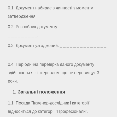
0.1. Документ набирає в чинності з моменту
затвердження.
0.2. Розробник документу: _ _ _ _ _ _ _ _ _ _ _ _ _ _ _
_ _ _ _ _ _ _ _ _.
0.3. Документ узгоджений: _ _ _ _ _ _ _ _ _ _ _ _ _ _
_ _ _ _ _ _ _ _ _ _.
0.4. Періодична перевірка даного документу
здійснюється з інтервалом, що не перевищує 3
роки.
1. Загальні положення
1.1. Посада "Інженер-дослідник I категорії"
відноситься до категорії "Професіонали".