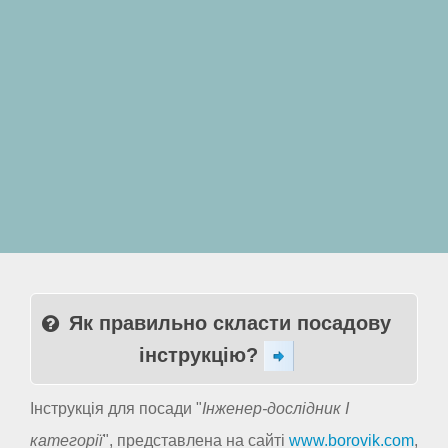
Як правильно скласти посадову
інструкцію?
Інструкція для посади "
Інженер-дослідник I
категорії
", представлена на сайті
www.borovik.com
,