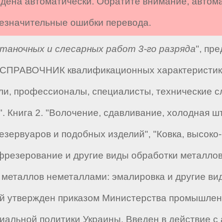
дена автоматически. Обратите внимание, автом
 незначительные ошибки перевода.
таночных и слесарных работ 3-го разряда
", пр
 "СПРАВОЧНИК квалификационных характеристик 
ли, профессионалы, специалисты, технические сл
". Книга 2. "Волочение, сдавливание, холодная 
езервуаров и подобных изделий", "Ковка, высоко
, фрезерование и другие виды обработки металло
е металлов неметаллами: эмалировка и другие в
ый утвержден приказом Министерства промышленн
альной политики Украины. Введен в действие с а