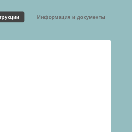
трукции
Информация и документы