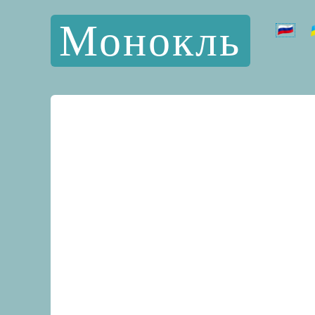
Монокль