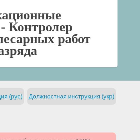
кационные
 -
Контролер
лесарных работ
разряда
ия (рус)
Должностная инструкция (укр)