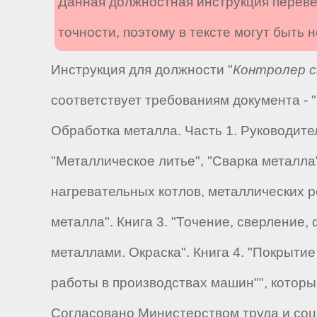
Данная должностная инструкция переве
точности, поэтому в тексте могут быть
Инструкция для должности "
Контролер с
соответствует требованиям документа -
Обработка металла. Часть 1. Руководите
"Металлическое литье", "Сварка металла
нагревательных котлов, металлических р
металла". Книга 3. "Точение, сверление
металлами. Окраска". Книга 4. "Покрыти
работы в производствах машин"", котор
Согласовано Министерством труда и соци