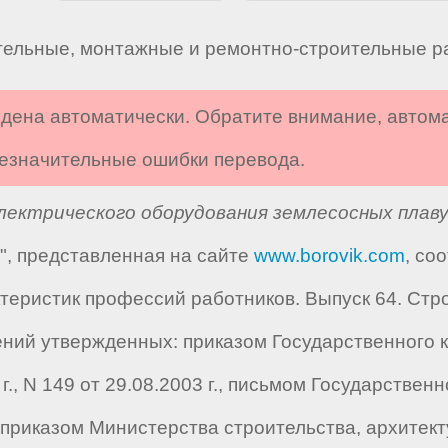
тельные, монтажные и ремонтно-строительные р
дена автоматически. Обратите внимание, автом
 незначительные ошибки перевода.
ектрического оборудования землесосных плаву
", представленная на сайте
www.borovik.com
, со
ристик профессий работников. Выпуск 64. Стр
ний утвержденных: приказом Государственного к
3 г., N 149 от 29.08.2003 г., письмом Государстве
г., приказом Министерства строительства, архит