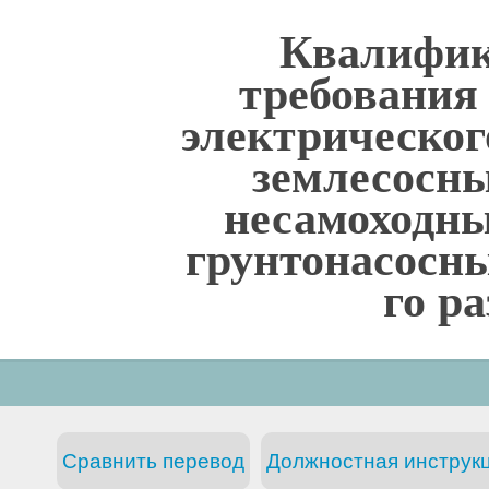
Квалифи
требования
электрическог
землесосн
несамоходны
грунтонасосны
го р
Сравнить перевод
Должностная инструкц