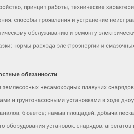
ройство, принцип работы, технические характери
ния, способы проявления и устранение неисправ
ническому обслуживанию и ремонту электрически
азки; нормы расхода электроэнергии и смазочны
ностные обязанности
 землесосных несамоходных плавучих снарядов 
ами и грунтонасосными установками в ходе дно
аналов, бюветов; намыв площадей, добыча песка
о оборудования установок, снарядов, агрегатов 