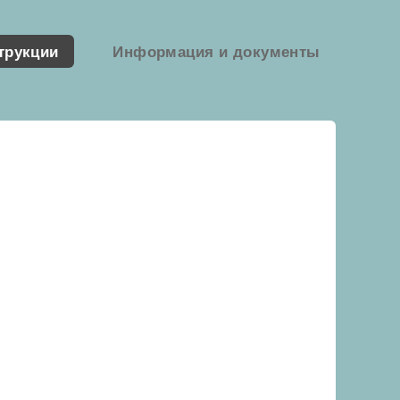
трукции
Информация и документы