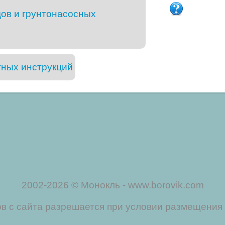
ов и грунтонасосных
тных инструкций
2002-2026 © Монокль - www.borovik.com
 с сайта разрешается при условии размещения 