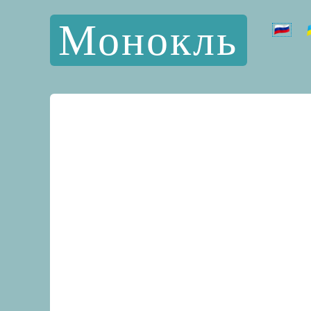
Монокль