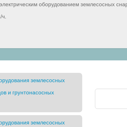
электрическим оборудованием землесосных снар
/ч.
борудования землесосных
ов и грунтонасосных
борудования землесосных