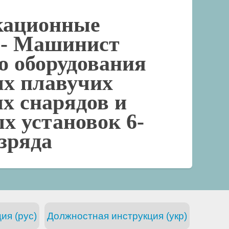
кационные
 -
Машинист
о оборудования
ых плавучих
х снарядов и
х установок 6-
азряда
ия (рус)
Должностная инструкция (укр)