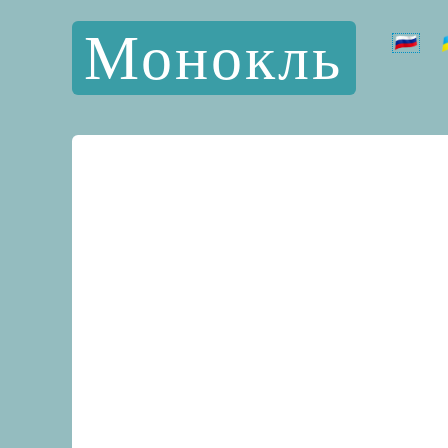
Монокль