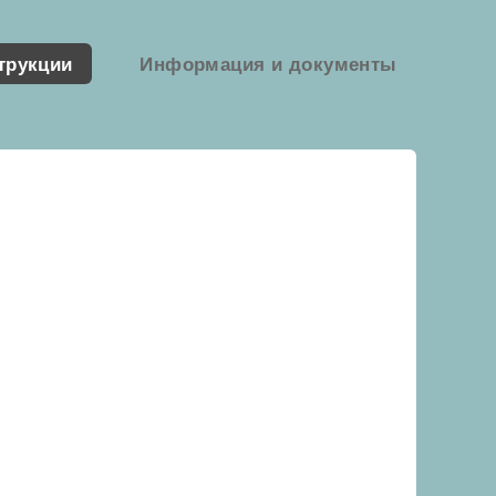
трукции
Информация и документы