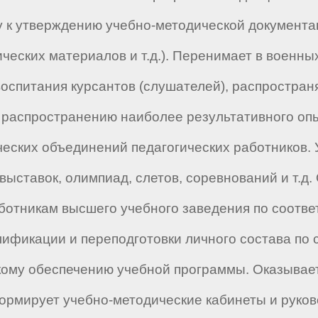
у к утверждению учебно-методической документа
ческих материалов и т.д.). Перенимает в военн
оспитания курсантов (слушателей), распростран
 распространению наиболее результативного оп
ческих объединений педагогических работников. 
выставок, олимпиад, слетов, соревнований и т.д.
ботникам высшего учебного заведения по соотв
лификации и переподготовки личного состава по
кому обеспечению учебной программы. Оказывает
рмирует учебно-методические кабинеты и руково