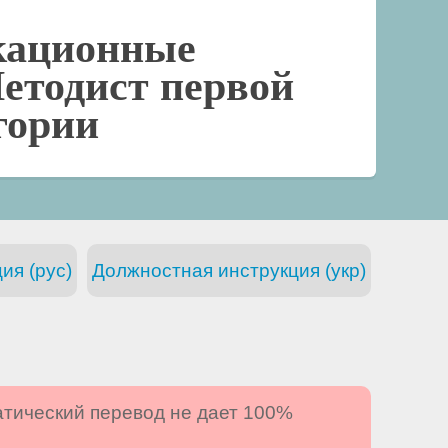
кационные
етодист первой
гории
ия (рус)
Должностная инструкция (укр)
атический перевод не дает 100%