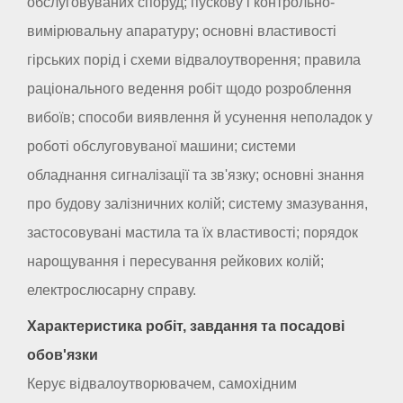
обслуговуваних споруд; пускову і контрольно-
вимірювальну апаратуру; основні властивості
гірських порід і схеми відвалоутворення; правила
раціонального ведення робіт щодо розроблення
вибоїв; способи виявлення й усунення неполадок у
роботі обслуговуваної машини; системи
обладнання сигналізації та зв'язку; основні знання
про будову залізничних колій; систему змазування,
застосовувані мастила та їх властивості; порядок
нарощування і пересування рейкових колій;
електрослюсарну справу.
Характеристика робіт, завдання та посадові
обов'язки
Керує відвалоутворювачем, самохідним