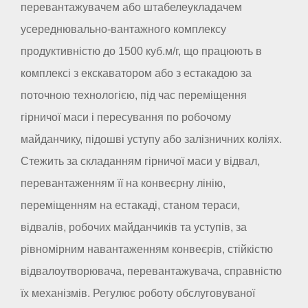
перевантажувачем або штабелеукладачем
усереднювально-вантажного комплексу
продуктивністю до 1500 куб.м/г, що працюють в
комплексі з екскаватором або з естакадою за
поточною технологією, під час переміщення
гірничої маси і пересування по робочому
майданчику, підошві уступу або залізничних коліях.
Стежить за складанням гірничої маси у відвал,
перевантаженням її на конвеєрну лінію,
переміщенням на естакаді, станом тераси,
відвалів, робочих майданчиків та уступів, за
рівномірним навантаженням конвеєрів, стійкістю
відвалоутворювача, перевантажувача, справністю
їх механізмів. Регулює роботу обслуговуваної