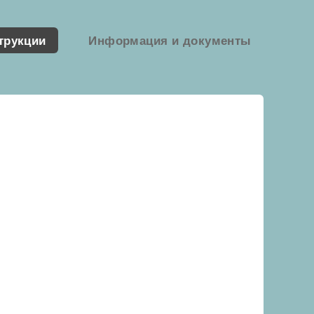
трукции
Информация и документы