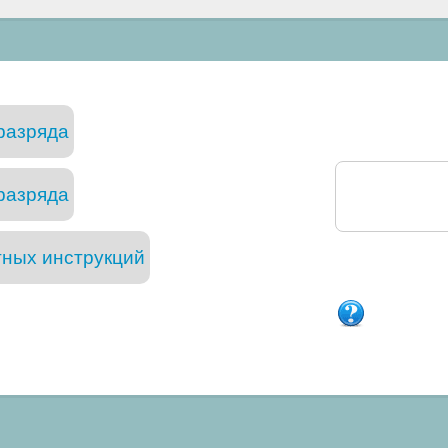
разряда
разряда
тных инструкций