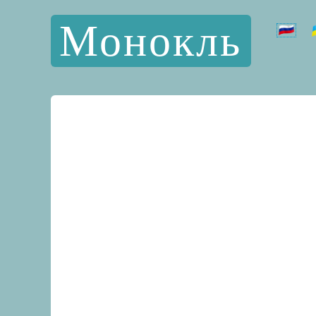
Монокль