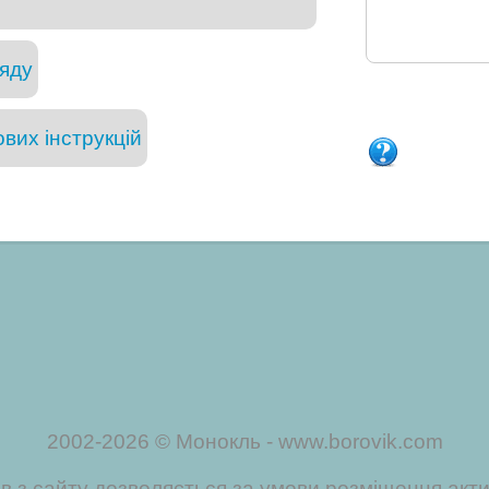
яду
вих інструкцій
2002-2026 © Монокль - www.borovik.com
ів з сайту дозволяється за умови розміщення акт