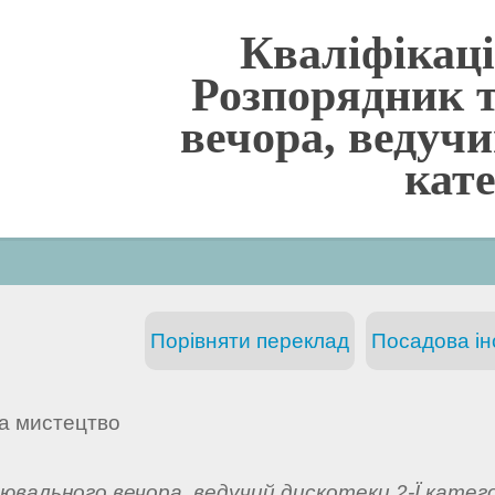
Кваліфікаці
Розпорядник 
вечора, ведучи
кате
Порівняти переклад
Посадова інс
та мистецтво
вального вечора, ведучий дискотеки 2-Ї катего