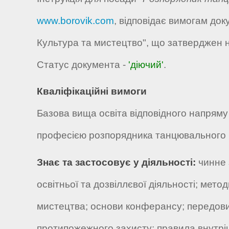
www.borovik.com
, відповідає вимогам док
Культура та мистецтво", що затверджен н
Статус документа -
'діючий'
.
Кваліфікаційні вимоги
Базова вища освіта відповідного напряму 
професією розпорядника танцювального в
Знає та застосовує у діяльності:
чинне 
освітньої та дозвіллєвої діяльності; мето
мистецтва; основи конферансу; передовий
протипожежного захисту; правила внутрі