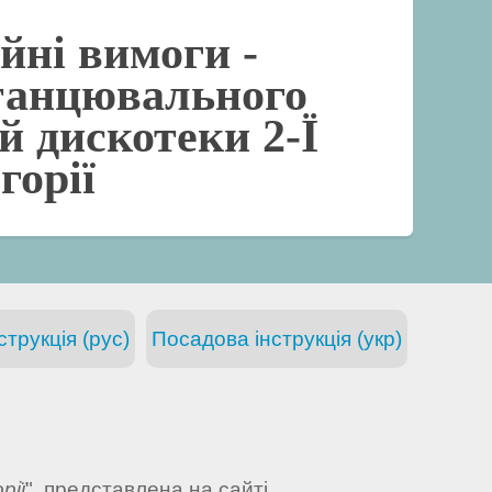
йні вимоги -
танцювального
й дискотеки 2-Ї
горії
трукція (рус)
Посадова інструкція (укр)
рії
", представлена на сайті