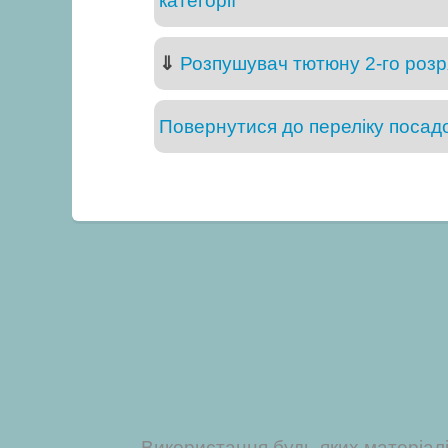
категорії
⇓
Розпушувач тютюну 2-го розр
Повернутися до переліку посадо
Використання будь-яких матеріал