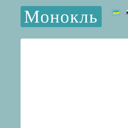
Монокль