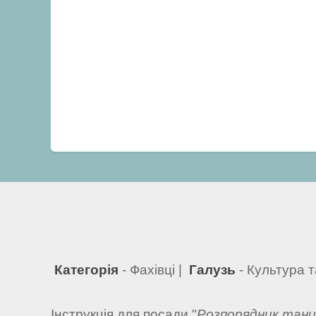
Категорія
- Фахівці |
Галузь
- Культура 
Інструкція для посади "
Розпорядник танцю