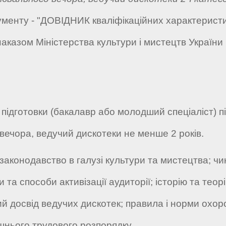
ументу - "ДОВІДНИК кваліфікаційних характеристи
аказом Міністерства культури і мистецтв України 
підготовки (бакалавр або молодший спеціаліст) пі
ечора, ведучий дискотеки не менше 2 років.
законодавство в галузі культури та мистецтва; чи
ди та способи активізації аудиторії; історію та те
 досвід ведучих дискотек; правила і норми охорон
шнього трудового розпорядку.