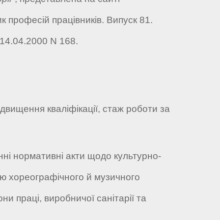
к професій працівників. Випуск 81.
14.04.2000 N 168.
двищення кваліфікації, стаж роботи за
нні нормативні акти щодо культурно-
орію хореографічного й музичного
и праці, виробничої санітарії та