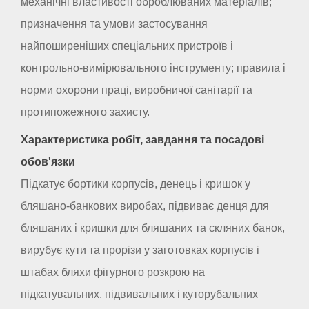
механічні властивості оброблюваних матеріалів;
призначення та умови застосування
найпоширеніших спеціальних пристроїв і
контрольно-вимірювального інструменту; правила і
норми охорони праці, виробничої санітарії та
протипожежного захисту.
Характеристика робіт, завдання та посадові
обов'язки
Підкатує бортики корпусів, денець і кришок у
бляшано-банкових виробах, підвиває денця для
бляшаних і кришки для бляшаних та скляних банок,
вирубує кути та прорізи у заготовках корпусів і
штабах бляхи фігурного розкрою на
підкатувальних, підвивальних і куторубальних