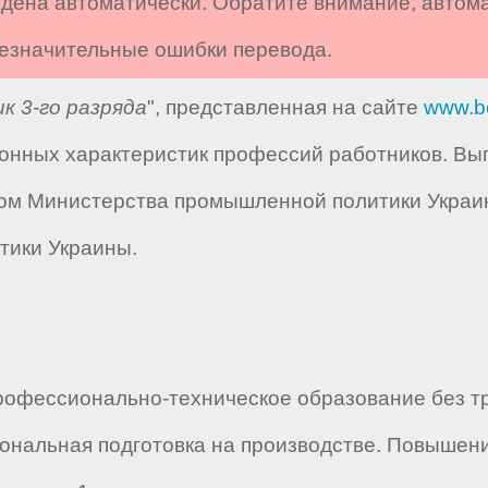
дена автоматически. Обратите внимание, автом
 незначительные ошибки перевода.
к 3-го разряда
", представленная на сайте
www.b
нных характеристик профессий работников. Вып
ом Министерства промышленной политики Украины
тики Украины.
офессионально-техническое образование без тр
нальная подготовка на производстве. Повышени