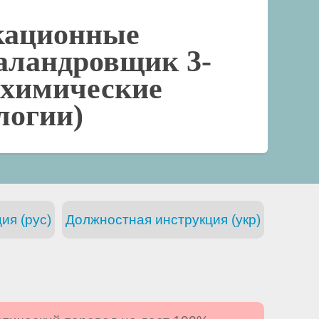
кационные
аландровщик 3-
 (химические
логии)
ия (рус)
Должностная инструкция (укр)