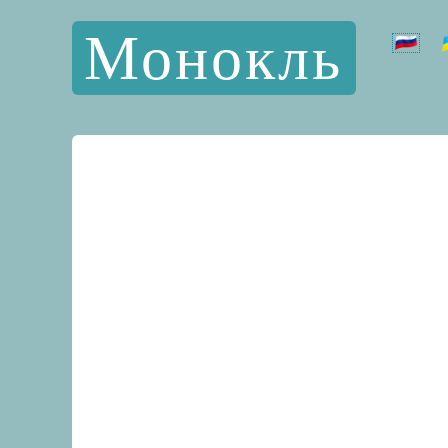
Монокль