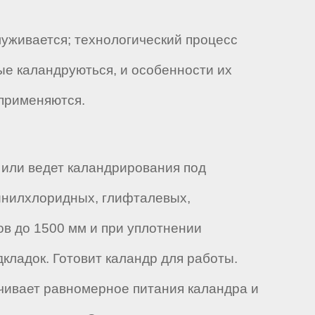
луживается; технологический процесс
ые каландруються, и особенности их
 применяются.
 или ведет каландрирования под
инилхлоридных, глифталевых,
ов до 1500 мм и при уплотнении
ладок. Готовит каландр для работы.
ечивает равномерное питания каландра и