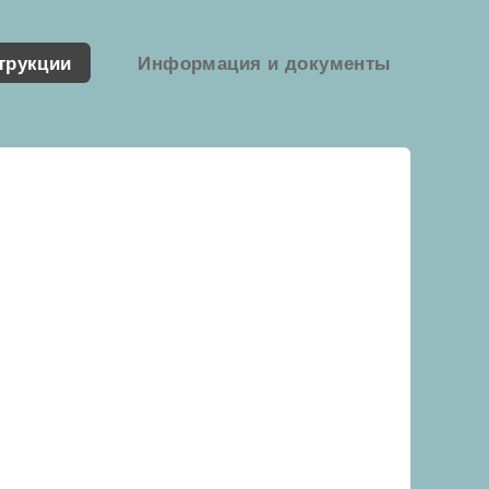
трукции
Информация и документы