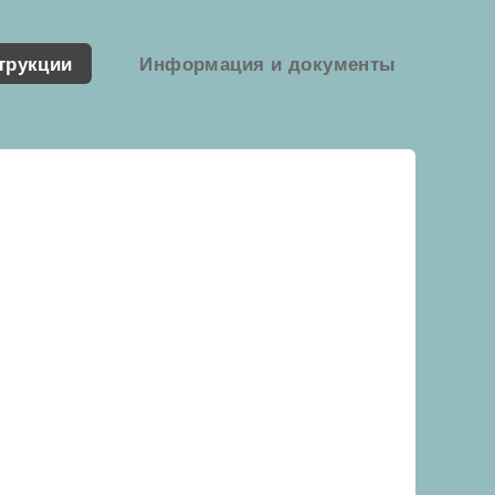
трукции
Информация и документы