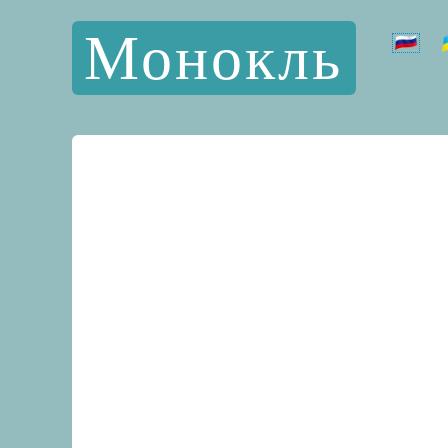
Монокль