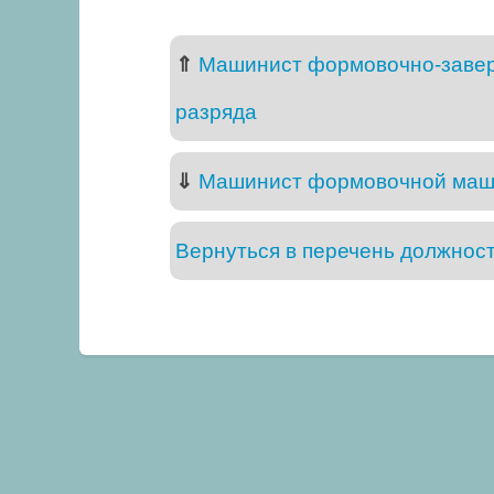
⇑
Машинист формовочно-завер
разряда
⇓
Машинист формовочной маши
Вернуться в перечень должнос