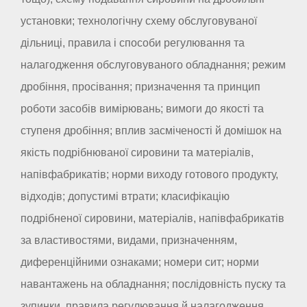
установки; технологічну схему обслуговуваної
дільниці, правила і способи регулювання та
налагодження обслуговуваного обладнання; режим
дробіння, просівання; призначення та принцип
роботи засобів вимірювань; вимоги до якості та
ступеня дробіння; вплив засміченості й домішок на
якість подрібнюваної сировини та матеріалів,
напівфабрикатів; норми виходу готового продукту,
відходів; допустимі втрати; класифікацію
подрібненої сировини, матеріалів, напівфабрикатів
за властивостями, видами, призначенням,
диференційними ознаками; номери сит; норми
навантажень на обладнання; послідовність пуску та
зупинки, правила регулювання й налагодження,