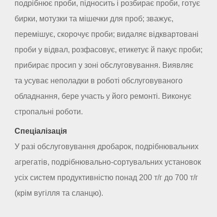
подрібнює проби, підносить і розбирає проби, готує
бирки, мотузки та мішечки для проб; зважує,
перемішує, скорочує проби; видаляє відквартовані
проби у відвал, розфасовує, етикетує й пакує проби;
прибирає просип у зоні обслуговування. Виявляє
та усуває неполадки в роботі обслуговуваного
обладнання, бере участь у його ремонті. Виконує
стропальні роботи.
Спеціалізація
У разі обслуговування дробарок, подрібнювальних
агрегатів, подрібнювально-сортувальних установок
усіх систем продуктивністю понад 200 т/г до 700 т/г
(крім вугілля та сланцю).