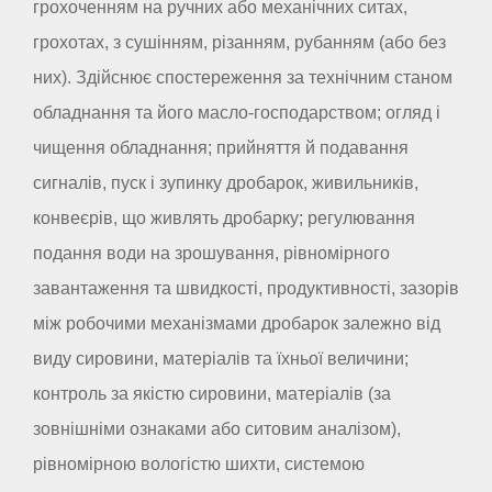
грохоченням на ручних або механічних ситах,
грохотах, з сушінням, різанням, рубанням (або без
них). Здійснює спостереження за технічним станом
обладнання та його масло-господарством; огляд і
чищення обладнання; прийняття й подавання
сигналів, пуск і зупинку дробарок, живильників,
конвеєрів, що живлять дробарку; регулювання
подання води на зрошування, рівномірного
завантаження та швидкості, продуктивності, зазорів
між робочими механізмами дробарок залежно від
виду сировини, матеріалів та їхньої величини;
контроль за якістю сировини, матеріалів (за
зовнішніми ознаками або ситовим аналізом),
рівномірною вологістю шихти, системою