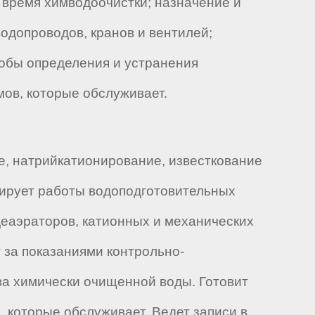
 время химводоочистки; назначение и
одопроводов, кранов и вентилей;
собы определения и устранения
мов, которые обслуживает.
е, натрийкатионирование, известкование
гулирует работы водоподготовительных
деаэраторов, катионных и механических
 за показаниями контрольно-
ва химически очищенной воды. Готовит
 которые обслуживает. Ведет записи в