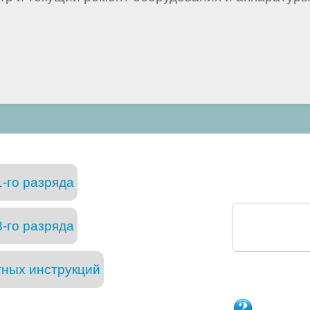
-го разряда
-го разряда
тных инструкций