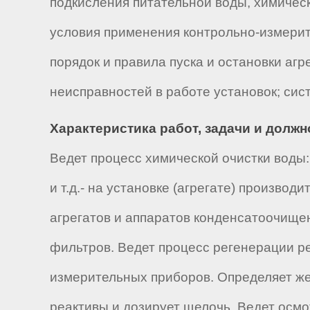
подкисления питательной воды, химическ
условия применения контрольно-измерите
порядок и правила пуска и остановки аг
неисправностей в работе установок; сис
Характеристика работ, задачи и долж
Ведет процесс химической очистки воды
и т.д.- на установке (агрегате) произво
агрегатов и аппаратов конденсатоочищен
фильтров. Ведет процесс регенерации ре
измерительных приборов. Определяет жес
реактивы и дозирует щелочь. Ведет осмо