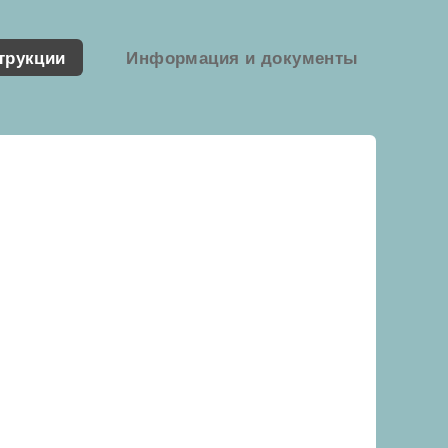
трукции
Информация и документы