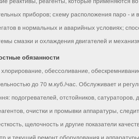
ие реактивы, реагенты, которые применяются во
льных приборов; схему расположения паро - и в
регатов в нормальных и аварийных условиях; спо
темы смазки и охлаждения двигателей и механиз
ностные обязанности
: хлорирование, обессоливание, обескремнивани
дительностью до 70 м.куб./час. Обслуживает и ре
ня: подогревателей, отстойников, сатураторов, 
агентов, очистки и промывки аппаратуры, следит
ткость, щелочность и другие показатели качест
тр и текущий ремонт оборудования и аппаратуры,