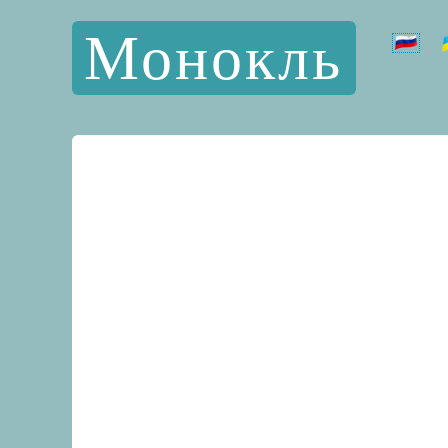
Монокль