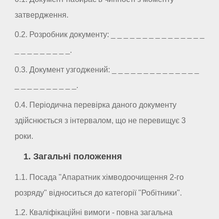
затвердження.
0.2. Розробник документу: _ _ _ _ _ _ _ _ _ _ _ _ _ _ _
_ _ _ _ _ _ _ _ _.
0.3. Документ узгоджений: _ _ _ _ _ _ _ _ _ _ _ _ _ _
_ _ _ _ _ _ _ _ _ _.
0.4. Періодична перевірка даного документу
здійснюється з інтервалом, що не перевищує 3
роки.
1. Загальні положення
1.1. Посада "Апаратник хімводоочищення 2-го
розряду" відноситься до категорії "Робітники".
1.2. Кваліфікаційні вимоги - повна загальна