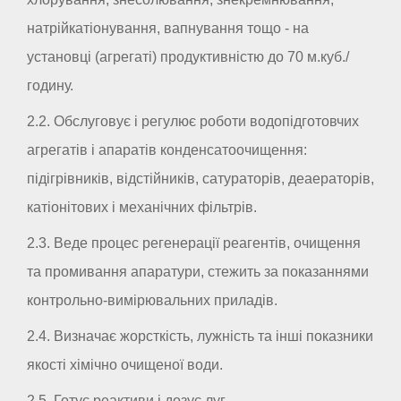
натрійкатіонування, вапнування тощо - на
установці (агрегаті) продуктивністю до 70 м.куб./
годину.
2.2. Обслуговує і регулює роботи водопідготовчих
агрегатів і апаратів конденсатоочищення:
підігрівників, відстійників, сатураторів, деаераторів,
катіонітових і механічних фільтрів.
2.3. Веде процес регенерації реагентів, очищення
та промивання апаратури, стежить за показаннями
контрольно-вимірювальних приладів.
2.4. Визначає жорсткість, лужність та інші показники
якості хімічно очищеної води.
2.5. Готує реактиви і дозує луг.