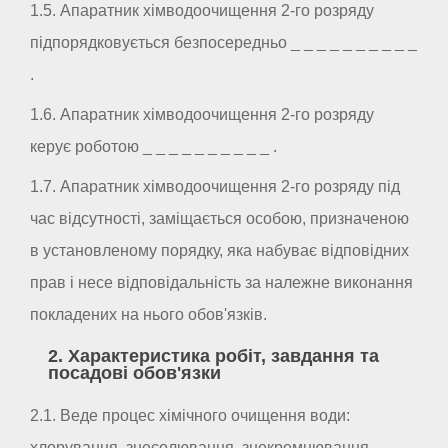
1.5. Апаратник хімводоочищення 2-го розряду
підпорядковується безпосередньо _ _ _ _ _ _ _ _ _ _
.
1.6. Апаратник хімводоочищення 2-го розряду
керує роботою _ _ _ _ _ _ _ _ _ _ .
1.7. Апаратник хімводоочищення 2-го розряду під
час відсутності, заміщається особою, призначеною
в установленому порядку, яка набуває відповідних
прав і несе відповідальність за належне виконання
покладених на нього обов'язків.
2. Характеристика робіт, завдання та
посадові обов'язки
2.1. Веде процес хімічного очищення води:
хлорування, знесолювання, знекремнювання,