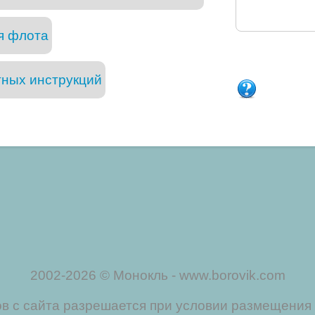
я флота
тных инструкций
2002-2026 © Монокль - www.borovik.com
 с сайта разрешается при условии размещения 