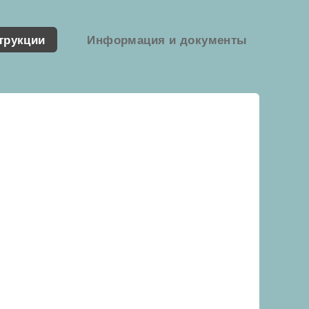
трукции
Информация и документы