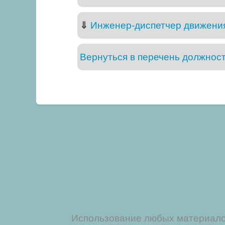
⇓
Инженер-диспетчер движени
Вернуться в перечень должнос
Использование любых материалов