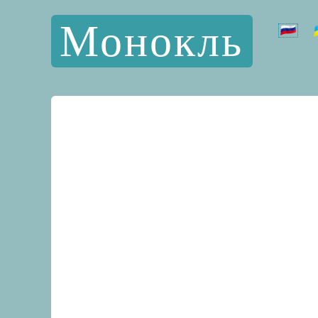
Монокль