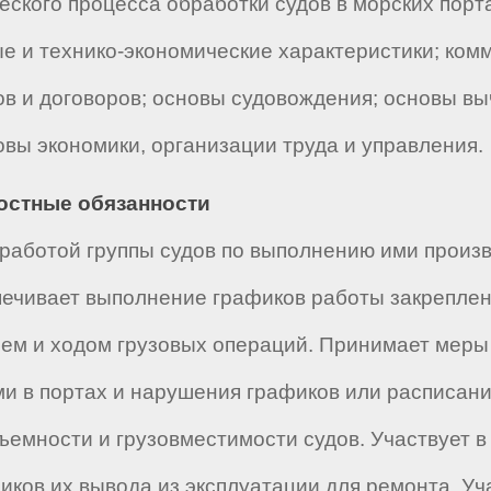
еского процесса обработки судов в морских порта
ые и технико-экономические характеристики; ком
ов и договоров; основы судовождения; основы вы
вы экономики, организации труда и управления.
ностные обязанности
работой группы судов по выполнению ими произв
печивает выполнение графиков работы закреплен
ием и ходом грузовых операций. Принимает мер
и в портах и нарушения графиков или расписаний
емности и грузовместимости судов. Участвует в
фиков их вывода из эксплуатации для ремонта. Уч