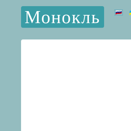
Монокль