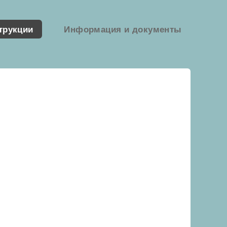
трукции
Информация и документы