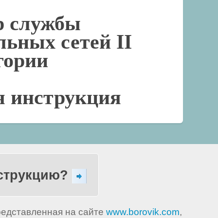
р службы
льных сетей II
гории
я инструкция
нструкцию?
представленная на сайте
www.borovik.com
,