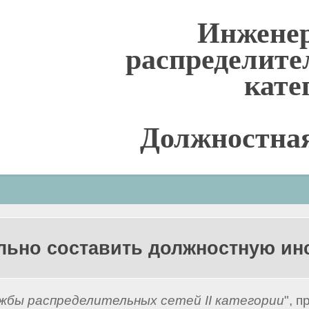
Инжене
распределите
кате
Должностна
льно составить должностную и
жбы распределительных сетей II категории
", 