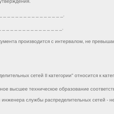
 утверждения.
_ _ _ _ _ _ _ _ _ _ _ _ _ _ _.
_ _ _ _ _ _ _ _ _ _ _ _ _ _ _.
кумента производится с интервалом, не превыша
елительных сетей II категории" относится к кат
лное высшее техническое образование соответс
и инженера службы распределительных сетей - не