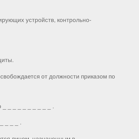
рующих устройств, контрольно-
щиты.
освобождается от должности приказом по
_ _ _ _ _ _ _ _ _ .
 _ _ _ .
ется лицом, назначенным в