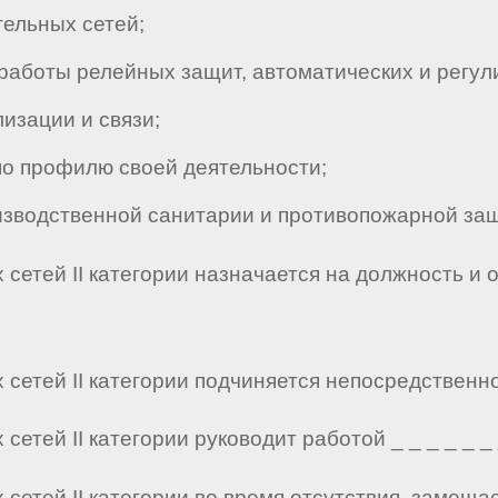
ельных сетей;
боты релейных защит, автоматических и регули
изации и связи;
о профилю своей деятельности;
зводственной санитарии и противопожарной за
сетей II категории назначается на должность и 
етей II категории подчиняется непосредственно _ 
тей II категории руководит работой _ _ _ _ _ _ _
сетей II категории во время отсутствия, замеща