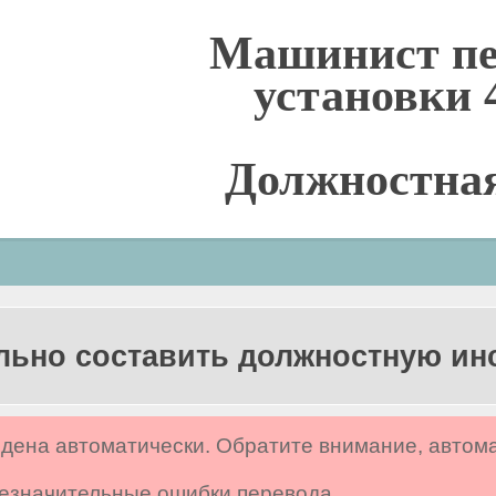
Машинист п
установки 
Должностна
льно составить должностную и
дена автоматически. Обратите внимание, автом
 незначительные ошибки перевода.