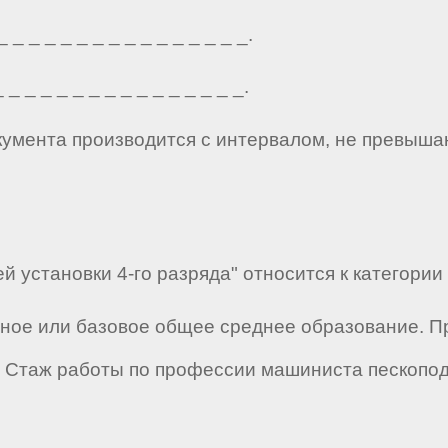
_ _ _ _ _ _ _ _ _ _ _ _ _ _ _.
_ _ _ _ _ _ _ _ _ _ _ _ _ _ _.
кумента производится с интервалом, не превыша
 установки 4-го разряда" относится к категории 
лное или базовое общее среднее образование. 
 Стаж работы по профессии машиниста пескопод