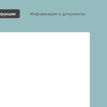
трукции
Информация и документы