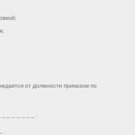
овкой;
я;
ождается от должности приказом по
 _ _ _ _ _ _ .
_ .