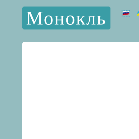
Монокль