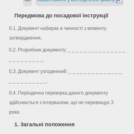
Передмова до посадової інструкції
0.1. Документ набирає в чинності з моменту
затвердження.
0.2. Розробник документу: _ _ _ _ _ _ _ _ _ _ _ _ _ _ _
_ _ _ _ _ _ _ _ _.
0.3. Документ узгоджений: _ _ _ _ _ _ _ _ _ _ _ _ _ _
_ _ _ _ _ _ _ _ _ _.
0.4. Періодична перевірка даного документу
здійснюється з інтервалом, що не перевищує 3
роки.
1. Загальні положення