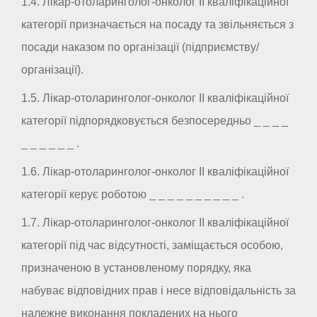
1.4. Лікар-отоларинголог-онколог II кваліфікаційної
категорії призначається на посаду та звільняється з
посади наказом по організації (підприємству/
організації).
1.5. Лікар-отоларинголог-онколог II кваліфікаційної
категорії підпорядковується безпосередньо _ _ _ _
_ _ _ _ _ _ .
1.6. Лікар-отоларинголог-онколог II кваліфікаційної
категорії керує роботою _ _ _ _ _ _ _ _ _ _ .
1.7. Лікар-отоларинголог-онколог II кваліфікаційної
категорії під час відсутності, заміщається особою,
призначеною в установленому порядку, яка
набуває відповідних прав і несе відповідальність за
належне виконання покладених на нього