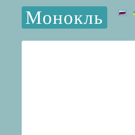
Монокль