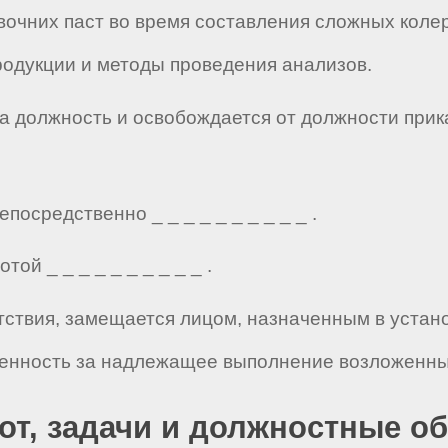
очних паст во время составления сложных колер
одукции и методы проведения анализов.
 на должность и освобождается от должности при
посредственно _ _ _ _ _ _ _ _ _ _ .
ой _ _ _ _ _ _ _ _ _ _ .
сутствия, замещается лицом, назначенным в уста
венность за надлежащее выполнение возложенных
бот, задачи и должностные о