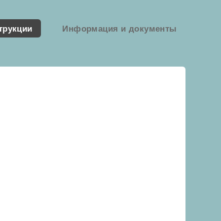
трукции
Информация и документы