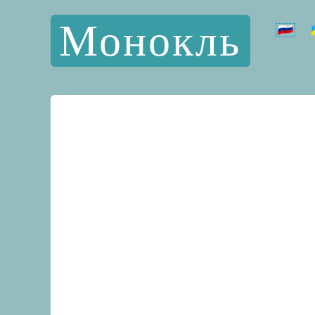
Монокль