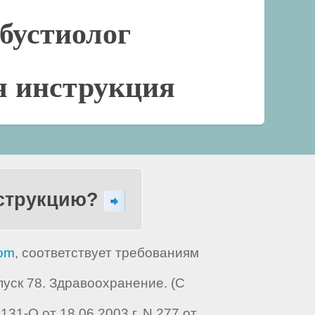
бустиолог
я инструкция
нструкцию?
com
, соответствует требованиям
ск 78. Здравоохранение. (С
1-О от 18.06.2003 г. N 277 от