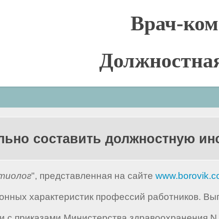
Врач-ком
Должностна
льно составить должностную и
тиолог
", представленная на сайте
www.borovik.
ных характеристик профессий работников. Выпу
 с приказами Министерства здравоохранения N 13