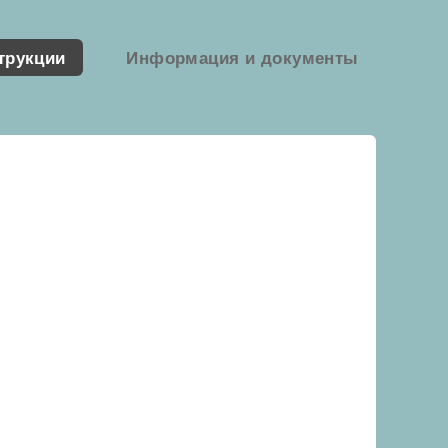
трукции
Информация и документы