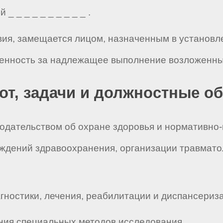
_ _ _ _ _ _ _ _ _ _ .
твия, замещается лицом, назначенным в установл
венность за надлежащее выполнение возложенных
бот, задачи и должностные о
нодательством об охране здоровья и нормативно
еждений здравоохранения, организации травмато
гностики, лечения, реабилитации и диспансериз
ния специальных методов исследования.