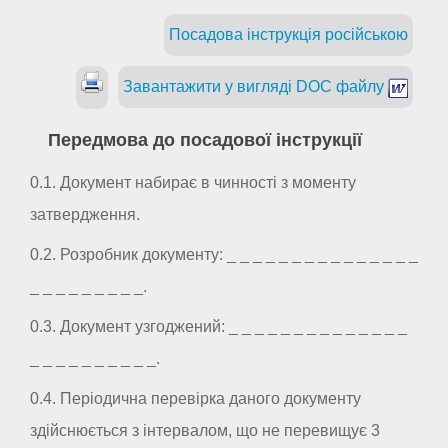
Посадова інструкція російською
Завантажити у вигляді DOC файлу
Передмова до посадової інструкції
0.1. Документ набирає в чинності з моменту
затвердження.
0.2. Розробник документу: _ _ _ _ _ _ _ _ _ _ _ _ _ _ _
_ _ _ _ _ _ _ _ _.
0.3. Документ узгоджений: _ _ _ _ _ _ _ _ _ _ _ _ _ _
_ _ _ _ _ _ _ _ _ _.
0.4. Періодична перевірка даного документу
здійснюється з інтервалом, що не перевищує 3