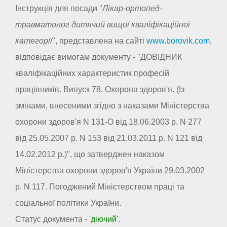
Інструкція для посади "
Лікар-ортопед-
травматолог дитячий вищої кваліфікаційної
категорії
", представлена на сайті
www.borovik.com
,
відповідає вимогам документу - "ДОВІДНИК
кваліфікаційних характеристик професій
працівників. Випуск 78. Охорона здоров'я. (Із
змінами, внесеними згідно з наказами Міністерства
охорони здоров'я N 131-О від 18.06.2003 р. N 277
від 25.05.2007 р. N 153 від 21.03.2011 р. N 121 від
14.02.2012 р.)", що затверджен наказом
Міністерства охорони здоров'я України 29.03.2002
р. N 117. Погоджений Міністерством праці та
соціальної політики України.
Статус документа -
'діючий'
.