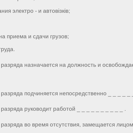
я электро - и автовізків;
 приема и сдачи грузов;
руда.
го разряда назначается на должность и освобожда
 разряда подчиняется непосредственно _ _ _ _ _ _ 
разряда руководит работой _ _ _ _ _ _ _ _ _ _ .
го разряда во время отсутствия, замещается лицо