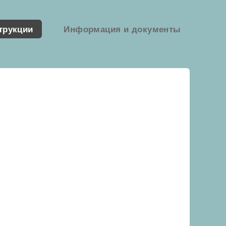
трукции
Информация и документы