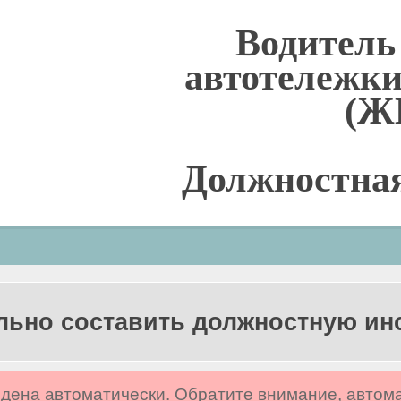
Водитель
автотележки
(Ж
Должностна
льно составить должностную и
дена автоматически. Обратите внимание, автом