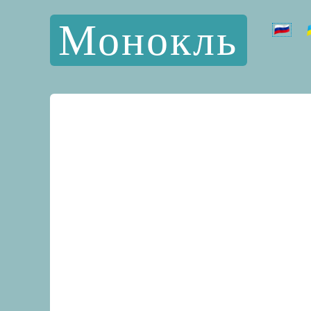
Монокль