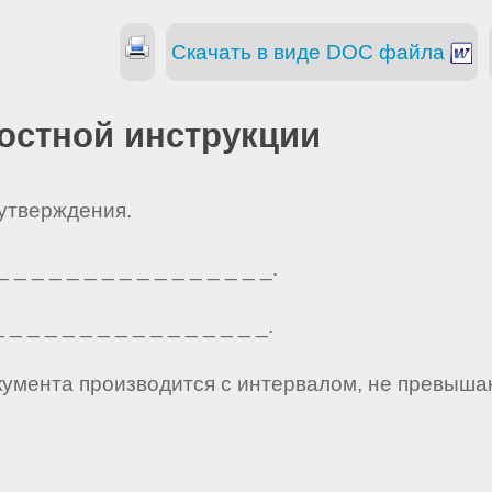
Скачать в виде DOC файла
остной инструкции
 утверждения.
_ _ _ _ _ _ _ _ _ _ _ _ _ _ _.
_ _ _ _ _ _ _ _ _ _ _ _ _ _ _.
кумента производится с интервалом, не превыша