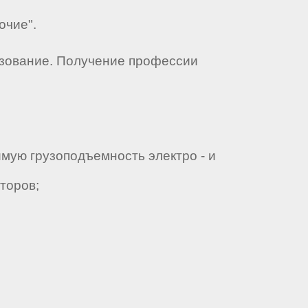
очие".
азование. Получение профессии
имую грузоподъемность электро - и
торов;