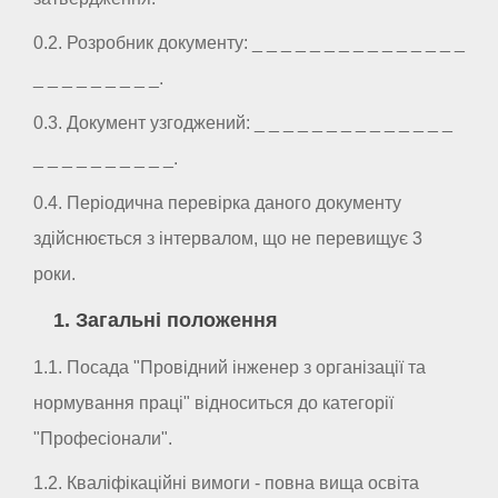
0.2. Розробник документу: _ _ _ _ _ _ _ _ _ _ _ _ _ _ _
_ _ _ _ _ _ _ _ _.
0.3. Документ узгоджений: _ _ _ _ _ _ _ _ _ _ _ _ _ _
_ _ _ _ _ _ _ _ _ _.
0.4. Періодична перевірка даного документу
здійснюється з інтервалом, що не перевищує 3
роки.
1. Загальні положення
1.1. Посада "Провідний інженер з організації та
нормування праці" відноситься до категорії
"Професіонали".
1.2. Кваліфікаційні вимоги - повна вища освіта