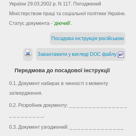
України 29.03.2002 р. N 117. Погоджений
Міністерством праці та соціальної політики України.
Статус документа -
'діючий'
.
Посадова інструкція російською
Завантажити у вигляді DOC файлу
Передмова до посадової інструкції
0.1. Документ набирає в чинності з моменту
затвердження.
0.2. Розробник документу: _ _ _ _ _ _ _ _ _ _ _ _ _ _ _
_ _ _ _ _ _ _ _ _.
0.3. Документ узгоджений: _ _ _ _ _ _ _ _ _ _ _ _ _ _