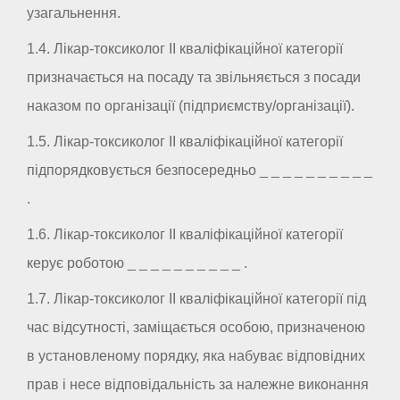
узагальнення.
1.4. Лікар-токсиколог II кваліфікаційної категорії
призначається на посаду та звільняється з посади
наказом по організації (підприємству/організації).
1.5. Лікар-токсиколог II кваліфікаційної категорії
підпорядковується безпосередньо _ _ _ _ _ _ _ _ _ _
.
1.6. Лікар-токсиколог II кваліфікаційної категорії
керує роботою _ _ _ _ _ _ _ _ _ _ .
1.7. Лікар-токсиколог II кваліфікаційної категорії під
час відсутності, заміщається особою, призначеною
в установленому порядку, яка набуває відповідних
прав і несе відповідальність за належне виконання