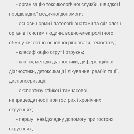
- організацію токсикологічної служби, швидкої і
невідкладної медичної допомоги;
- основи норми і патології анатомії та фізіології
органів і систем людини, водно-електролітного
обміну, кислотно-основної рівноваги, гемостазу;
- класифікацію отрут і отруєнь;
- клініку, методи діагностики, диференційної
діагностики, детоксикації і лікування, реабілітації,
диспансеризації;
- експертизу стійкої і тимчасової
непрацездатності при гострих і хронічних
отруєннях;
- першу і невідкладну допомогу при гострих
отруєннях;