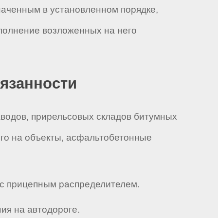
значенным в установленном порядке,
полнение возложенных на него
бязанности
аводов, прирельсовых складов битумных
его на объекты, асфальтобетонные
 с прицепным распределителем.
ния на автодороге.