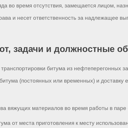
яда во время отсутствия, замещается лицом, на
рава и несет ответственность за надлежащее вы
бот, задачи и должностные о
мя транспортировки битума из нефтеперегонных з
битума (постоянных или временных) и доставку 
лива вяжущих материалов во время работы в паре
тума от места приготовления к месту использова