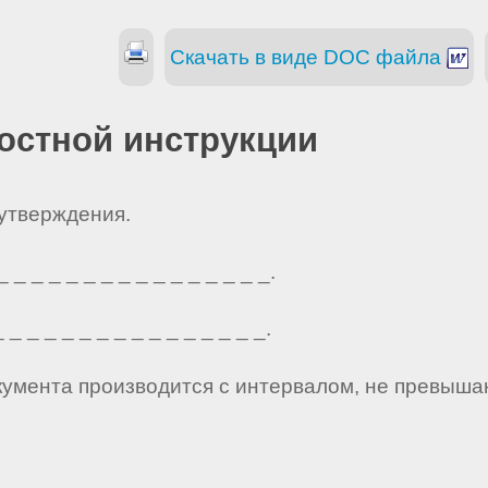
Скачать в виде DOC файла
остной инструкции
 утверждения.
_ _ _ _ _ _ _ _ _ _ _ _ _ _ _.
_ _ _ _ _ _ _ _ _ _ _ _ _ _ _.
кумента производится с интервалом, не превыша