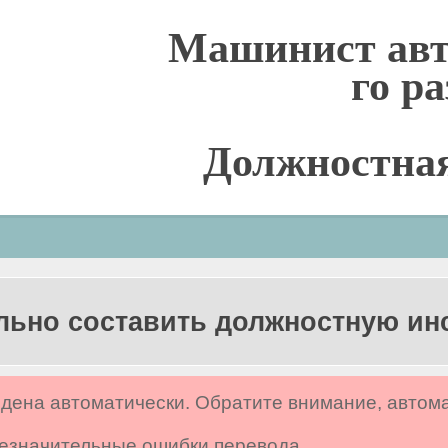
Машинист авт
го р
Должностна
льно составить должностную и
дена автоматически. Обратите внимание, автом
 незначительные ошибки перевода.