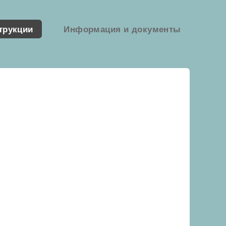
трукции
Информация и документы