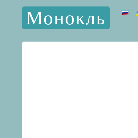
Монокль