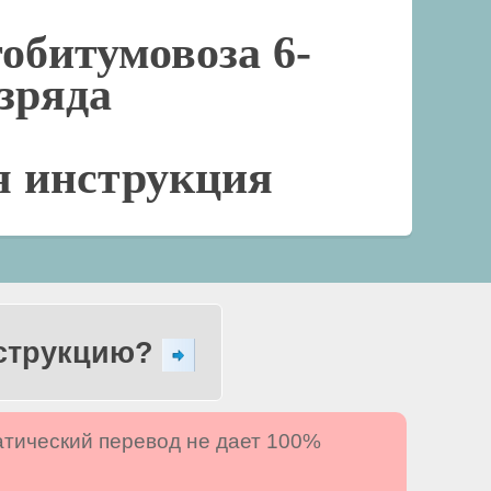
обитумовоза 6-
азряда
я инструкция
нструкцию?
атический перевод не дает 100%