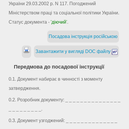
України 29.03.2002 р. N 117. Погоджений
Міністерством праці та соціальної політики України.
Статус документа -
'діючий'
.
Посадова інструкція російською
Завантажити у вигляді DOC файлу
Передмова до посадової інструкції
0.1. Документ набирає в чинності з моменту
затвердження.
0.2. Розробник документу: _ _ _ _ _ _ _ _ _ _ _ _ _ _ _
_ _ _ _ _ _ _ _ _.
0.3. Документ узгоджений: _ _ _ _ _ _ _ _ _ _ _ _ _ _