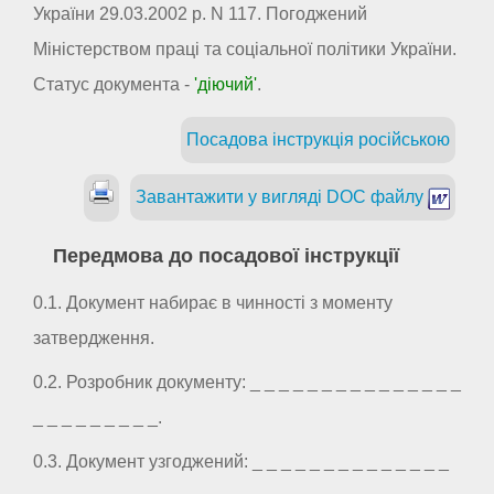
України 29.03.2002 р. N 117. Погоджений
Міністерством праці та соціальної політики України.
Статус документа -
'діючий'
.
Посадова інструкція російською
Завантажити у вигляді DOC файлу
Передмова до посадової інструкції
0.1. Документ набирає в чинності з моменту
затвердження.
0.2. Розробник документу: _ _ _ _ _ _ _ _ _ _ _ _ _ _ _
_ _ _ _ _ _ _ _ _.
0.3. Документ узгоджений: _ _ _ _ _ _ _ _ _ _ _ _ _ _