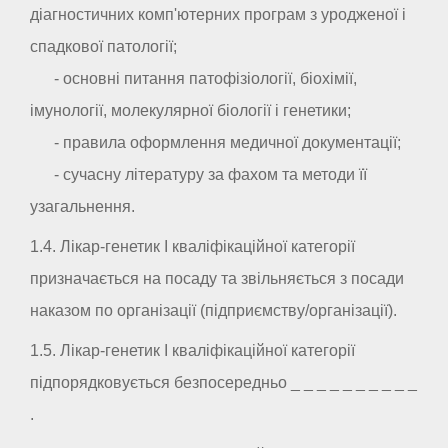
діагностичних комп'ютерних програм з уродженої і
спадкової патології;
- основні питання патофізіології, біохімії,
імунології, молекулярної біології і генетики;
- правила оформлення медичної документації;
- сучасну літературу за фахом та методи її
узагальнення.
1.4. Лікар-генетик I кваліфікаційної категорії
призначається на посаду та звільняється з посади
наказом по організації (підприємству/організації).
1.5. Лікар-генетик I кваліфікаційної категорії
підпорядковується безпосередньо _ _ _ _ _ _ _ _ _ _
.