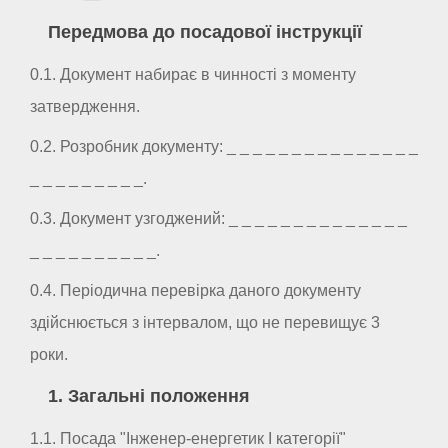
Передмова до посадової інструкції
0.1. Документ набирає в чинності з моменту
затвердження.
0.2. Розробник документу: _ _ _ _ _ _ _ _ _ _ _ _ _ _ _
_ _ _ _ _ _ _ _ _.
0.3. Документ узгоджений: _ _ _ _ _ _ _ _ _ _ _ _ _ _
_ _ _ _ _ _ _ _ _ _.
0.4. Періодична перевірка даного документу
здійснюється з інтервалом, що не перевищує 3
роки.
1. Загальні положення
1.1. Посада "Інженер-енергетик I категорії"