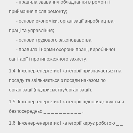
- правила здавання обладнання в ремонт і
приймання після ремонту;
- основи економіки, організації виробництва,
праці та управління;
- основи трудового законодавства;
- правила і норми охорони праці, виробничої
санітарії і протипожежного захисту.
1.4. Інженер-енергетик I категорії призначається на
посаду та звільняється з посади наказом по
організації (підприємству/організації).
1.5. Інженер-енергетик I категорії підпорядковується
безпосередньо _ _ _ _ _ _ _ _ _ _ .
1.6. Інженер-енергетик I категорії керує роботою _ _
_ _ _ _ _ _ _ _ .