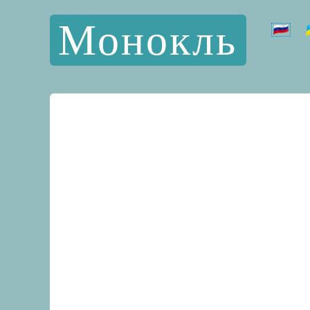
Монокль