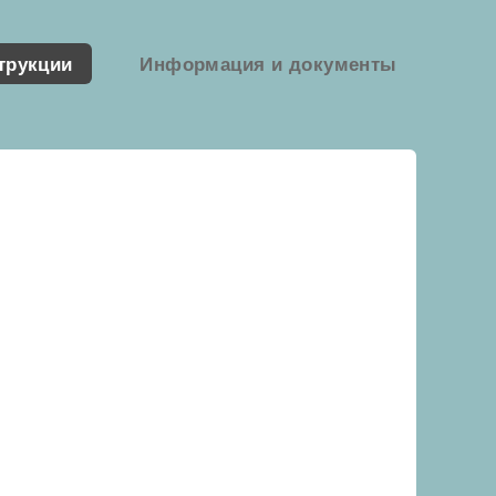
трукции
Информация и документы