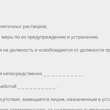
питочных растворов;
 меры по их предупреждению и устранению.
ся на должность и освобождается от должности п
 непосредственно _ _ _ _ _ _ _ _ _ _ .
ботой _ _ _ _ _ _ _ _ _ _ .
отсутствия, замещается лицом, назначенным в ус
есет ответственность за надлежащее выполнение