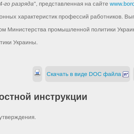
4-го разряда
", представленная на сайте
www.boro
нных характеристик профессий работников. Вып
ом Министерства промышленной политики Украины
тики Украины.
Скачать в виде DOC файла
остной инструкции
 утверждения.
_ _ _ _ _ _ _ _ _ _ _ _ _ _ _.