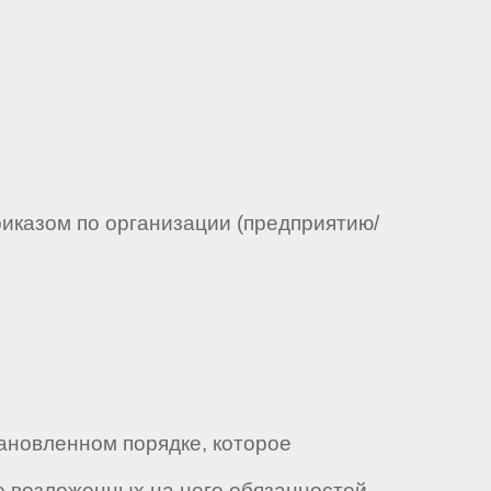
риказом по организации (предприятию/
тановленном порядке, которое
 возложенных на него обязанностей.