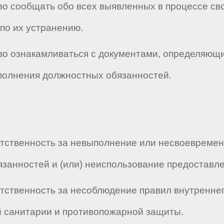
аво сообщать обо всех выявленных в процессе с
по их устранению.
раво ознакамливаться с документами, определяющ
сполнения должностных обязанностей.
тветственность за невыполнение или несвоеврем
занностей и (или) неиспользование предоставле
ветственность за несоблюдение правил внутреннег
й санитарии и противопожарной защиты.