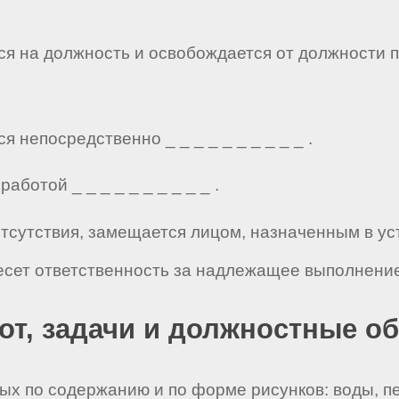
тся на должность и освобождается от должности 
я непосредственно _ _ _ _ _ _ _ _ _ _ .
аботой _ _ _ _ _ _ _ _ _ _ .
 отсутствия, замещается лицом, назначенным в у
есет ответственность за надлежащее выполнение
бот, задачи и должностные о
тых по содержанию и по форме рисунков: воды, пе