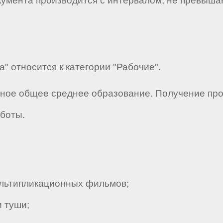
кумента производится с интервалом, не превыша
а" относится к категории "Рабочие".
лное общее среднее образование. Получение пр
аботы.
льтипликационных фильмов;
 туши;