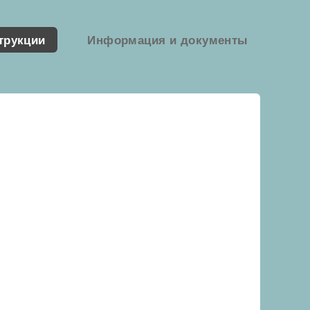
трукции
Информация и документы