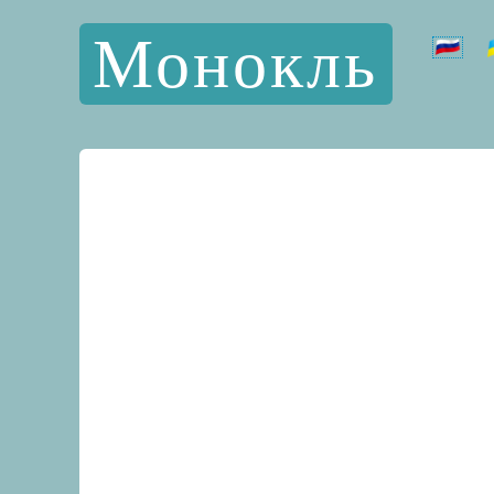
Монокль