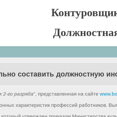
Контуровщик
Должностна
льно составить должностную и
 2-го разряда
", представленная на сайте
www.bo
нных характеристик профессий работников. Вып
 который утвержден приказом Министерства куль