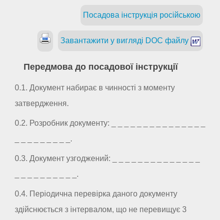
Посадова інструкція російською
Завантажити у вигляді DOC файлу
Передмова до посадової інструкції
0.1. Документ набирає в чинності з моменту
затвердження.
0.2. Розробник документу: _ _ _ _ _ _ _ _ _ _ _ _ _ _ _
_ _ _ _ _ _ _ _ _.
0.3. Документ узгоджений: _ _ _ _ _ _ _ _ _ _ _ _ _ _
_ _ _ _ _ _ _ _ _ _.
0.4. Періодична перевірка даного документу
здійснюється з інтервалом, що не перевищує 3