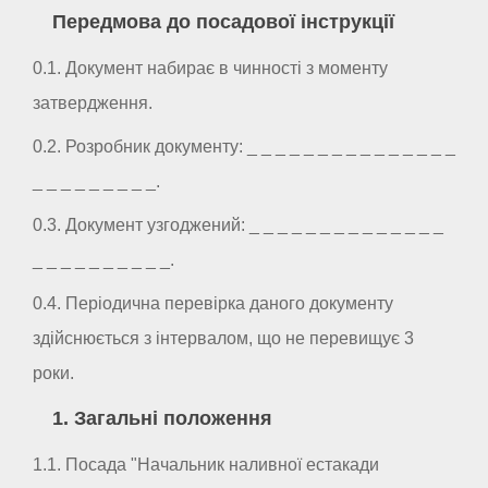
Передмова до посадової інструкції
0.1. Документ набирає в чинності з моменту
затвердження.
0.2. Розробник документу: _ _ _ _ _ _ _ _ _ _ _ _ _ _ _
_ _ _ _ _ _ _ _ _.
0.3. Документ узгоджений: _ _ _ _ _ _ _ _ _ _ _ _ _ _
_ _ _ _ _ _ _ _ _ _.
0.4. Періодична перевірка даного документу
здійснюється з інтервалом, що не перевищує 3
роки.
1. Загальні положення
1.1. Посада "Начальник наливної естакади