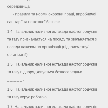
середовища;
- правила та норми охорони праці, виробничої
санітарії та пожежної безпеки.
1.4. Начальник наливної естакади нафтопродуктів
та газу призначається на посаду та звільняється з
посади наказом по організації (підприємству/
організації).
1.5. Начальник наливної естакади нафтопродуктів
та газу підпорядковується безпосередньо _ _ _ _ _
_ _ _ _ _ .
1.6. Начальник наливної естакади нафтопродуктів
та газу керує роботою _ _ _ _ _ _ _ _ _ _ .
1.7. Начальник наливної естакади нафтопродуктів