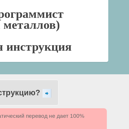
рограммист
а металлов)
я инструкция
нструкцию?
атический перевод не дает 100%