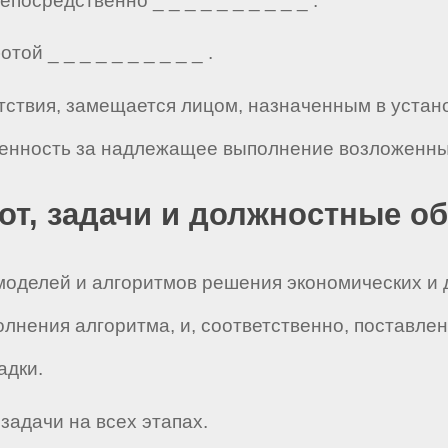
осредственно _ _ _ _ _ _ _ _ _ _ .
ой _ _ _ _ _ _ _ _ _ _ .
тствия, замещается лицом, назначенным в устан
венность за надлежащее выполнение возложенных
бот, задачи и должностные о
 моделей и алгоритмов решения экономических и 
лнения алгоритма, и, соответственно, поставле
адки.
задачи на всех этапах.