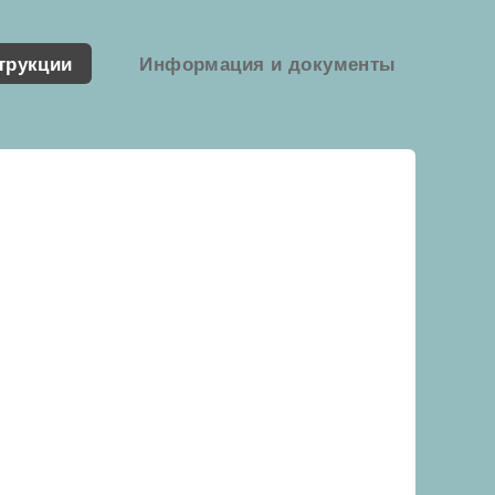
трукции
Информация и документы