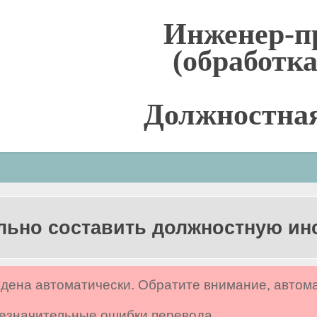
Инженер-п
(обработк
Должностна
льно составить должностную и
дена автоматически. Обратите внимание, автом
 незначительные ошибки перевода.