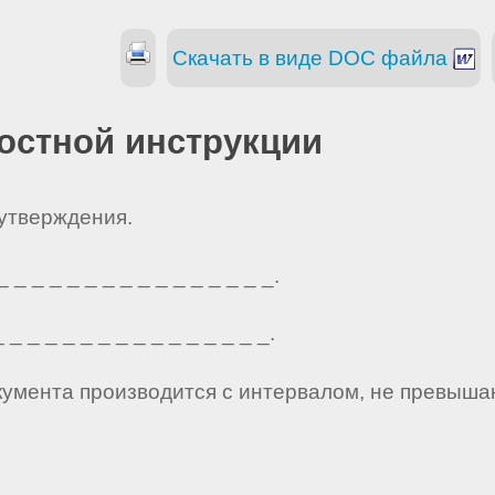
Скачать в виде DOC файла
остной инструкции
 утверждения.
_ _ _ _ _ _ _ _ _ _ _ _ _ _ _.
_ _ _ _ _ _ _ _ _ _ _ _ _ _ _.
кумента производится с интервалом, не превыша