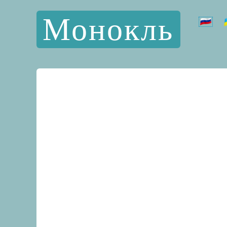
Монокль