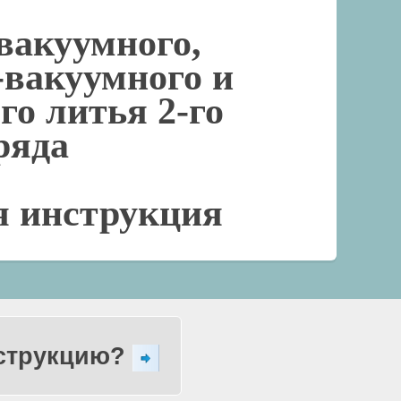
вакуумного,
-вакуумного и
го литья 2-го
ряда
я инструкция
нструкцию?