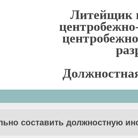
Литейщик 
центробежно
центробежно
раз
Должностна
льно составить должностную и