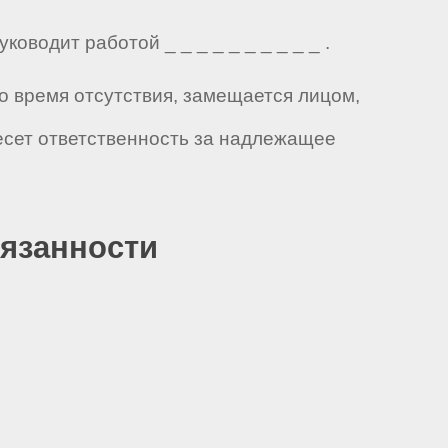
оводит работой _ _ _ _ _ _ _ _ _ _ .
во время отсутствия, замещается лицом,
есет ответственность за надлежащее
бязанности