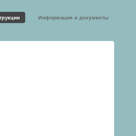
трукции
Информация и документы