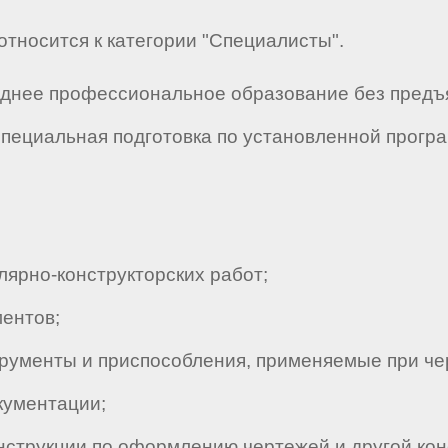
относится к категории "Специалисты".
еднее профессиональное образование без предъ
специальная подготовка по установленной прогр
ярно-конструкторских работ;
ентов;
рументы и приспособления, применяемые при че
кументации;
струкции по оформлению чертежей и другой кон