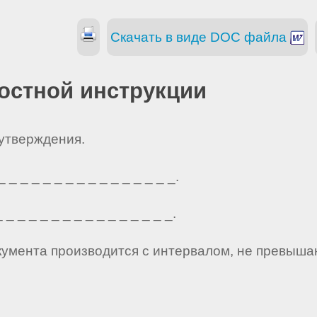
Скачать в виде DOC файла
остной инструкции
 утверждения.
_ _ _ _ _ _ _ _ _ _ _ _ _ _ _.
_ _ _ _ _ _ _ _ _ _ _ _ _ _ _.
кумента производится с интервалом, не превыша