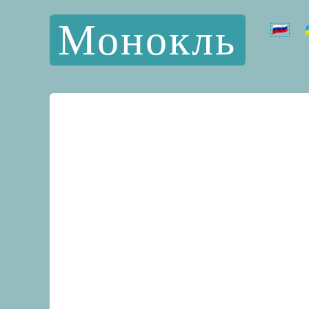
Монокль