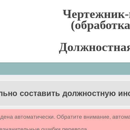
Чертежник-
(обработк
Должностна
льно составить должностную и
дена автоматически. Обратите внимание, автом
 незначительные ошибки перевода.