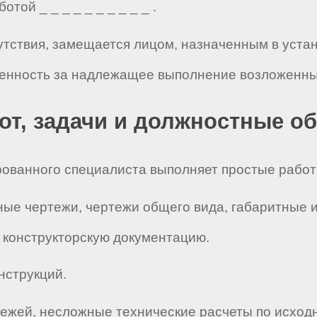
той _ _ _ _ _ _ _ _ _ _ .
сутствия, замещается лицом, назначенным в уста
венность за надлежащее выполнение возложенных
бот, задачи и должностные о
рованного специалиста выполняет простые работ
рные чертежи, чертежи общего вида, габаритные 
ю конструкторскую документацию.
нструкций.
тежей, несложные технические расчеты по исход