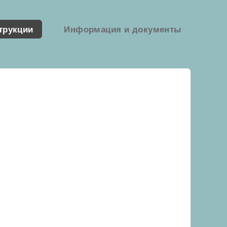
трукции
Информация и документы