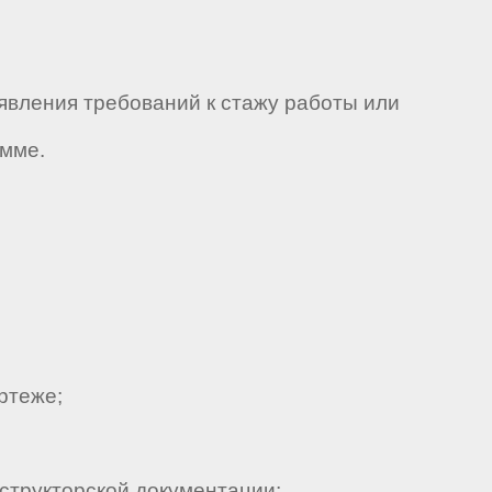
явления требований к стажу работы или
амме.
ртеже;
структорской документации;