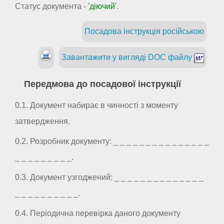
Статус документа -
'діючий'
.
Посадова інструкція російською
Завантажити у вигляді DOC файлу
Передмова до посадової інструкції
0.1. Документ набирає в чинності з моменту
затвердження.
0.2. Розробник документу: _ _ _ _ _ _ _ _ _ _ _ _ _ _ _
_ _ _ _ _ _ _ _ _.
0.3. Документ узгоджений: _ _ _ _ _ _ _ _ _ _ _ _ _ _
_ _ _ _ _ _ _ _ _ _.
0.4. Періодична перевірка даного документу