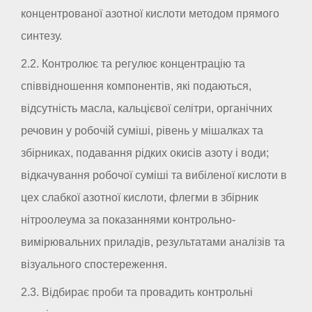
концентрованої азотної кислоти методом прямого
синтезу.
2.2. Контролює та регулює концентрацію та
співвідношення компонентів, які подаються,
відсутність масла, кальцієвої селітри, органічних
речовин у робочій суміші, рівень у мішалках та
збірниках, подавання рідких окисів азоту і води;
відкачування робочої суміші та вибіленої кислоти в
цех слабкої азотної кислоти, флегми в збірник
нітроолеума за показаннями контрольно-
вимірювальних приладів, результатами аналізів та
візуального спостереження.
2.3. Відбирає проби та провадить контрольні