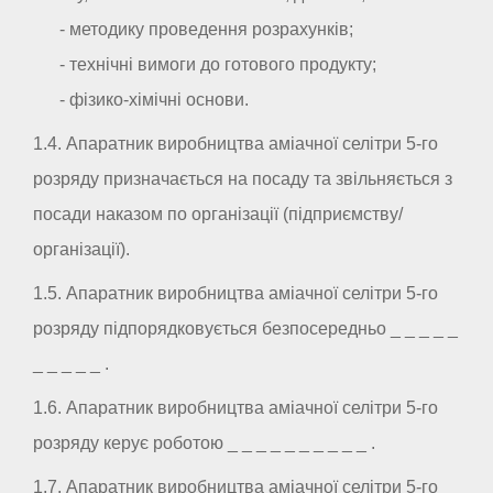
- методику проведення розрахунків;
- технічні вимоги до готового продукту;
- фізико-хімічні основи.
1.4. Апаратник виробництва аміачної селітри 5-го
розряду призначається на посаду та звільняється з
посади наказом по організації (підприємству/
організації).
1.5. Апаратник виробництва аміачної селітри 5-го
розряду підпорядковується безпосередньо _ _ _ _ _
_ _ _ _ _ .
1.6. Апаратник виробництва аміачної селітри 5-го
розряду керує роботою _ _ _ _ _ _ _ _ _ _ .
1.7. Апаратник виробництва аміачної селітри 5-го