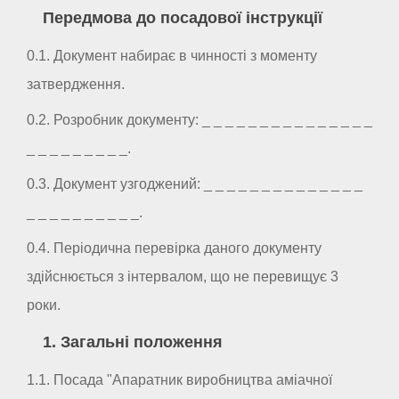
Передмова до посадової інструкції
0.1. Документ набирає в чинності з моменту
затвердження.
0.2. Розробник документу: _ _ _ _ _ _ _ _ _ _ _ _ _ _ _
_ _ _ _ _ _ _ _ _.
0.3. Документ узгоджений: _ _ _ _ _ _ _ _ _ _ _ _ _ _
_ _ _ _ _ _ _ _ _ _.
0.4. Періодична перевірка даного документу
здійснюється з інтервалом, що не перевищує 3
роки.
1. Загальні положення
1.1. Посада "Апаратник виробництва аміачної