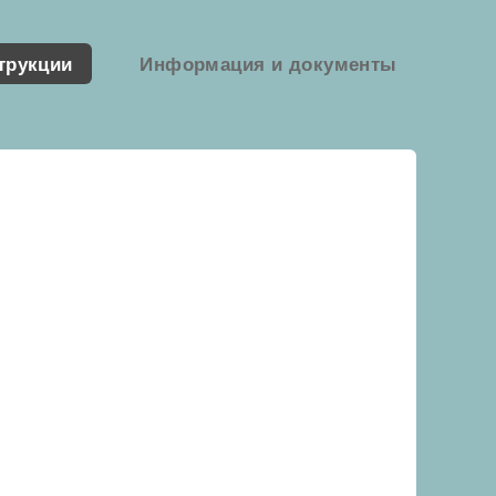
трукции
Информация и документы