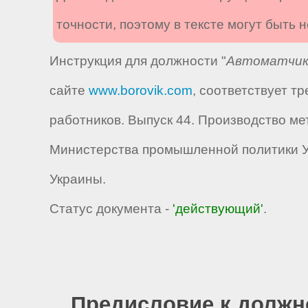
точности, поэтому в тексте могут быть
Инструкция для должности "
Автоматчик 
сайте
www.borovik.com
, соответствует 
работников. Выпуск 44. Производство мет
Министерства промышленной политики Ук
Украины.
Статус документа -
'действующий'
.
Предисловие к должн