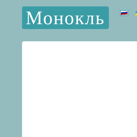
Монокль