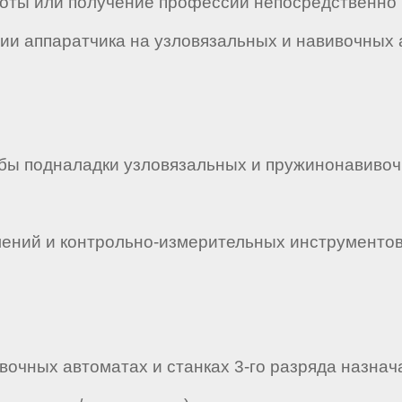
боты или получение профессии непосредственно
ии аппаратчика на узловязальных и навивочных а
бы подналадки узловязальных и пружинонавивоч
ий и контрольно-измерительных инструментов дл
ивочных автоматах и станках 3-го разряда назнач