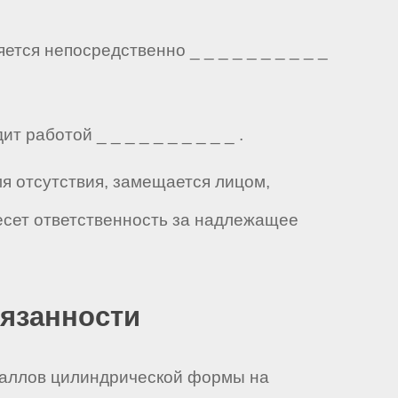
тся непосредственно _ _ _ _ _ _ _ _ _ _
 работой _ _ _ _ _ _ _ _ _ _ .
мя отсутствия, замещается лицом,
есет ответственность за надлежащее
бязанности
еталлов цилиндрической формы на