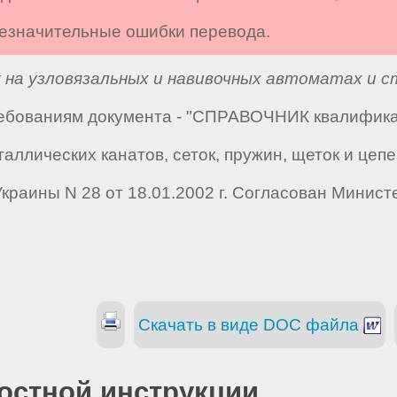
 незначительные ошибки перевода.
на узловязальных и навивочных автоматах и ст
требованиям документа - "СПРАВОЧНИК квалифик
аллических канатов, сеток, пружин, щеток и цеп
раины N 28 от 18.01.2002 г. Согласован Минист
Скачать в виде DOC файла
остной инструкции