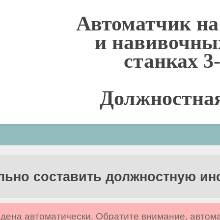
Автоматчик на
и навивочны
станках 3
Должностна
льно составить должностную и
дена автоматически. Обратите внимание, автом