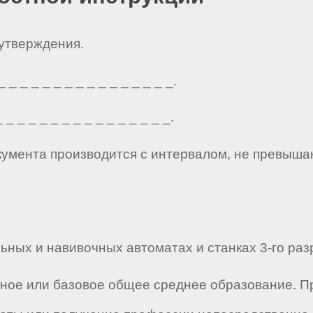
 утверждения.
_ _ _ _ _ _ _ _ _ _ _ _ _ _ _.
_ _ _ _ _ _ _ _ _ _ _ _ _ _ _.
кумента производится с интервалом, не превыша
ьных и навивочных автоматах и станках 3-го разр
лное или базовое общее среднее образование. 