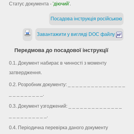
Статус документа -
'діючий'
.
Посадова інструкція російською
Завантажити у вигляді DOC файлу
Передмова до посадової інструкції
0.1. Документ набирає в чинності з моменту
затвердження.
0.2. Розробник документу: _ _ _ _ _ _ _ _ _ _ _ _ _ _ _
_ _ _ _ _ _ _ _ _.
0.3. Документ узгоджений: _ _ _ _ _ _ _ _ _ _ _ _ _ _
_ _ _ _ _ _ _ _ _ _.
0.4. Періодична перевірка даного документу