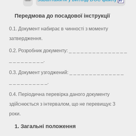
Передмова до посадової інструкції
0.1. Документ набирає в чинності з моменту
затвердження.
0.2. Розробник документу: _ _ _ _ _ _ _ _ _ _ _ _ _ _ _
_ _ _ _ _ _ _ _ _.
0.3. Документ узгоджений: _ _ _ _ _ _ _ _ _ _ _ _ _ _
_ _ _ _ _ _ _ _ _ _.
0.4. Періодична перевірка даного документу
здійснюється з інтервалом, що не перевищує 3
роки.
1. Загальні положення