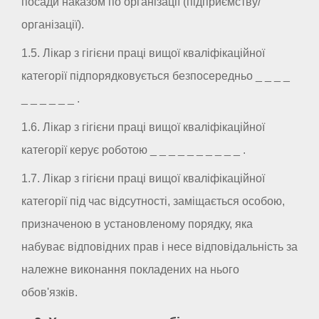
посади наказом по організації (підприємству/
організації).
1.5. Лікар з гігієни праці вищої кваліфікаційної
категорії підпорядковується безпосередньо _ _ _ _
_ _ _ _ _ _ .
1.6. Лікар з гігієни праці вищої кваліфікаційної
категорії керує роботою _ _ _ _ _ _ _ _ _ _ .
1.7. Лікар з гігієни праці вищої кваліфікаційної
категорії під час відсутності, заміщається особою,
призначеною в установленому порядку, яка
набуває відповідних прав і несе відповідальність за
належне виконання покладених на нього
обов'язків.