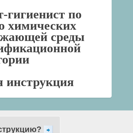
т-гигиенист по
ю химических
ужающей среды
ификационной
гории
я инструкция
нструкцию?