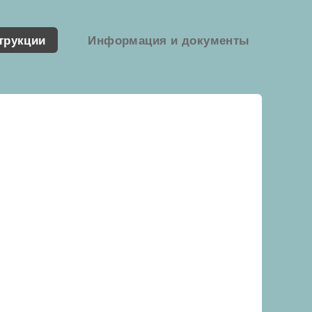
трукции
Информация и документы