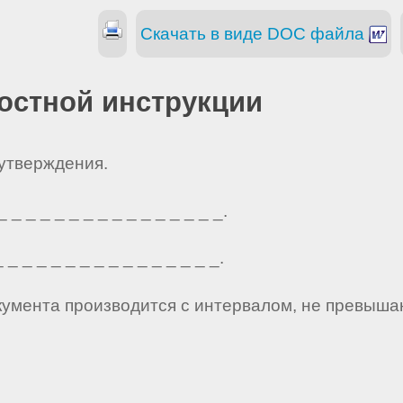
Скачать в виде DOC файла
остной инструкции
 утверждения.
_ _ _ _ _ _ _ _ _ _ _ _ _ _ _.
_ _ _ _ _ _ _ _ _ _ _ _ _ _ _.
кумента производится с интервалом, не превыша