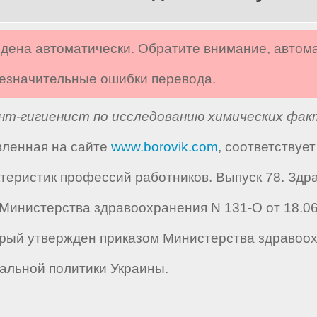
дена автоматически. Обратите внимание, автом
 незначительные ошибки перевода.
нт-гигиенист по исследованию химических фа
авленная на сайте
www.borovik.com
, соответствуе
ристик профессий работников. Выпуск 78. Здра
инистерства здравоохранения N 131-О от 18.06.20
который утвержден приказом Министерства здравоо
альной политики Украины.