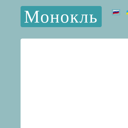
Монокль