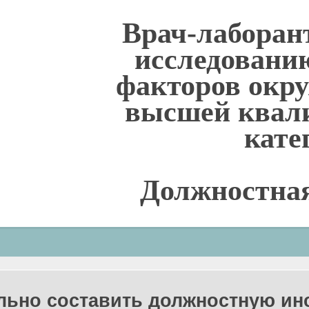
Врач-лаборан
исследовани
факторов окр
высшей квал
кате
Должностна
льно составить должностную и