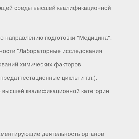
жающей среды высшей квалификационной
по направлению подготовки "Медицина",
ьности "Лабораторные исследования
ований химических факторов
редаттестационные циклы и т.п.).
) высшей квалификационной категории
аментирующие деятельность органов