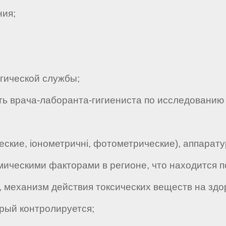
ния;
ической службы;
ть врача-лаборанта-гигиениста по исследовани
ие, іонометричні, фотометрические), аппарату
ическими факторами в регионе, что находится 
механизм действия токсических веществ на здо
рый контролируется;