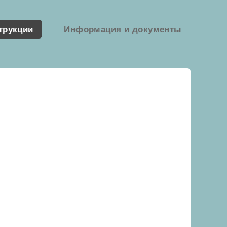
трукции
Информация и документы