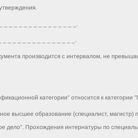
 утверждения.
_ _ _ _ _ _ _ _ _ _ _ _ _ _ _.
_ _ _ _ _ _ _ _ _ _ _ _ _ _ _.
кумента производится с интервалом, не превыша
лификационной категории" относится к категории
ное высшее образование (специалист, магистр) 
ое дело". Прохождения интернатуры по специал