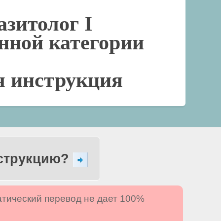
азитолог I
нной категории
я инструкция
нструкцию?
атический перевод не дает 100%