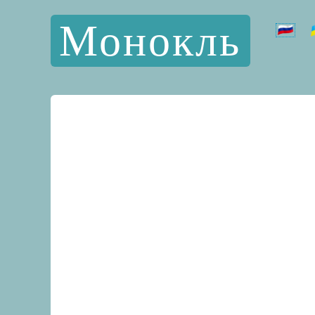
Монокль