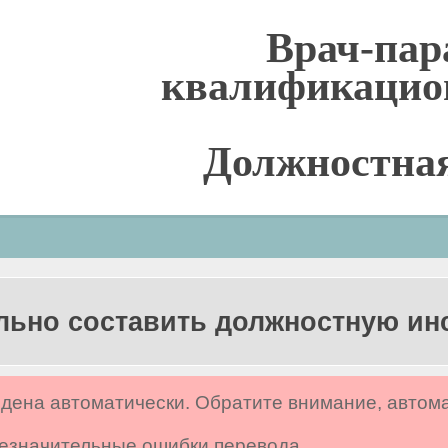
Врач-пар
квалификацио
Должностна
льно составить должностную и
дена автоматически. Обратите внимание, автом
 незначительные ошибки перевода.