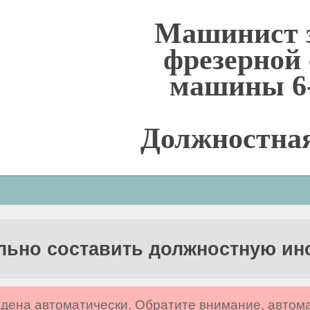
Машинист 
фрезерной
машины 6-
Должностна
льно составить должностную и
дена автоматически. Обратите внимание, автом