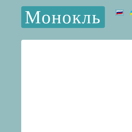
Монокль