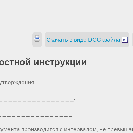
Скачать в виде DOC файла
остной инструкции
 утверждения.
_ _ _ _ _ _ _ _ _ _ _ _ _ _ _.
_ _ _ _ _ _ _ _ _ _ _ _ _ _ _.
кумента производится с интервалом, не превыша