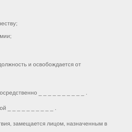
еству;
мии;
должность и освобождается от
едственно _ _ _ _ _ _ _ _ _ _ .
 _ _ _ _ _ _ _ _ _ .
твия, замещается лицом, назначенным в