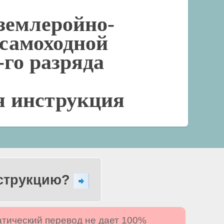
землеройно-
 самоходной
го разряда
я инструкция
нструкцию?
атический перевод не дает 100%