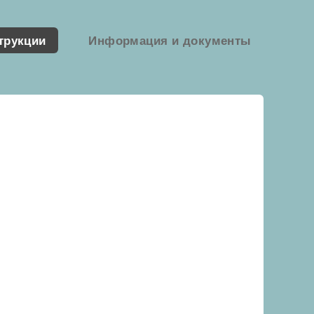
трукции
Информация и документы