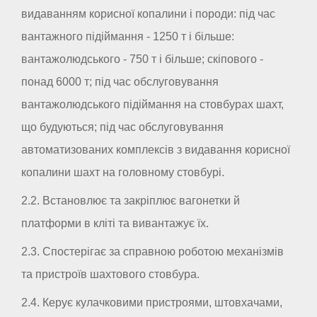
видаванням корисної копалини і породи: під час
вантажного підіймання - 1250 т і більше:
вантажолюдського - 750 т і більше; скіпового -
понад 6000 т; під час обслуговування
вантажолюдського підіймання на стовбурах шахт,
що будуються; під час обслуговування
автоматизованих комплексів з видавання корисної
копалини шахт на головному стовбурі.
2.2. Встановлює та закріплює вагонетки й
платформи в кліті та вивантажує їх.
2.3. Спостерігає за справною роботою механізмів
та пристроїв шахтового стовбура.
2.4. Керує кулачковими пристроями, штовхачами,