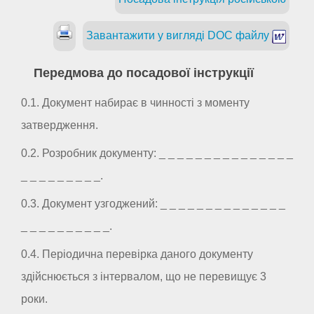
Завантажити у вигляді DOC файлу
Передмова до посадової інструкції
0.1. Документ набирає в чинності з моменту
затвердження.
0.2. Розробник документу: _ _ _ _ _ _ _ _ _ _ _ _ _ _ _
_ _ _ _ _ _ _ _ _.
0.3. Документ узгоджений: _ _ _ _ _ _ _ _ _ _ _ _ _ _
_ _ _ _ _ _ _ _ _ _.
0.4. Періодична перевірка даного документу
здійснюється з інтервалом, що не перевищує 3
роки.