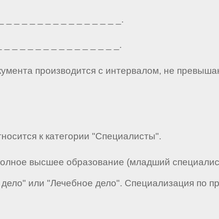
_ _ _ _ _ _ _ _ _ _ _ _ _ _ _.
_ _ _ _ _ _ _ _ _ _ _ _ _ _ _.
кумента производится с интервалом, не превыша
тносится к категории "Специалисты".
полное высшее образование (младший специалис
дело" или "Лечебное дело". Специализация по п