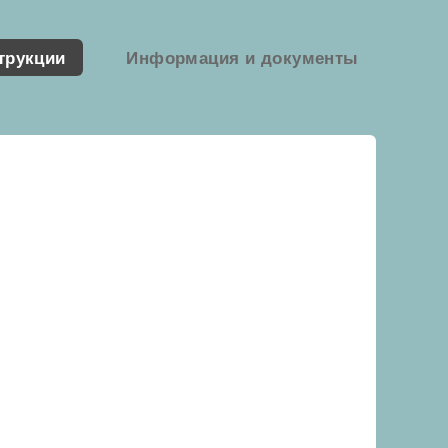
трукции
Информация и документы