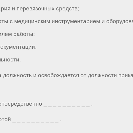
ия и перевязочных средств;
ты с медицинским инструментарием и оборудов
илем работы;
окументации;
ьности.
а должность и освобождается от должности прик
осредственно _ _ _ _ _ _ _ _ _ _ .
й _ _ _ _ _ _ _ _ _ _ .