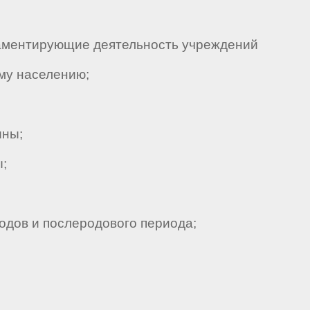
аментирующие деятельность учреждений
му населению;
ины;
;
дов и послеродового периода;