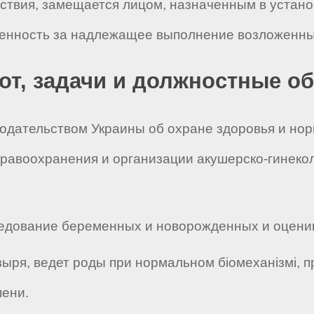
тствия, замещается лицом, назначенным в устан
венность за надлежащее выполнение возложенных
бот, задачи и должностные о
нодательством Украины об охране здоровья и но
равоохранения и организации акушерско-гинеко
ледование беременных и новорожденных и оценив
зыря, ведет роды при нормальном біомеханізмі, 
пени.