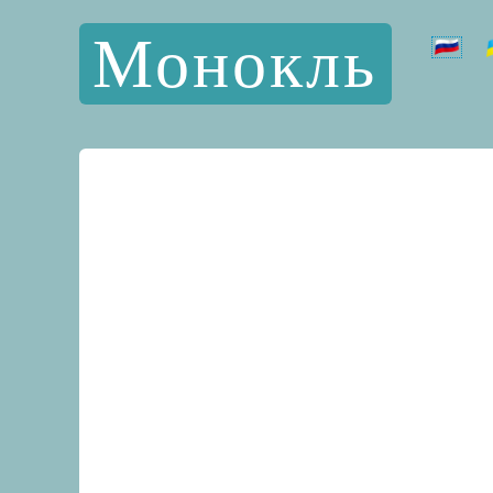
Монокль