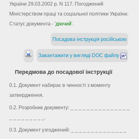
України 29.03.2002 р. N 117. Погоджений
Міністерством праці та соціальної політики України.
Статус документа -
'діючий'
.
Посадова інструкція російською
Завантажити у вигляді DOC файлу
Передмова до посадової інструкції
0.1. Документ набирає в чинності з моменту
затвердження.
0.2. Розробник документу: _ _ _ _ _ _ _ _ _ _ _ _ _ _ _
_ _ _ _ _ _ _ _ _.
0.3. Документ узгоджений: _ _ _ _ _ _ _ _ _ _ _ _ _ _