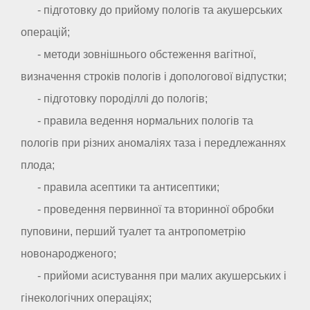
- підготовку до прийому пологів та акушерських
операцій;
- методи зовнішнього обстеження вагітної,
визначення строків пологів і допологової відпустки;
- підготовку породіллі до пологів;
- правила ведення нормальних пологів та
пологів при різних аномаліях таза і передлежаннях
плода;
- правила асептики та антисептики;
- проведення первинної та вторинної обробки
пуповини, перший туалет та антропометрію
новонародженого;
- прийоми асистування при малих акушерських і
гінекологічних операціях;