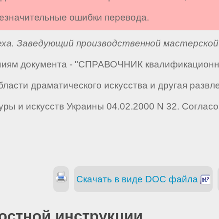
 незначительные ошибки перевода.
еха. Заведующий производственной мастерской
аниям документа - "СПРАВОЧНИК квалификацион
области драматического искусства и другая развл
уры и искусств Украины 04.02.2000 N 32. Соглас
Скачать в виде DOC файла
остной инструкции