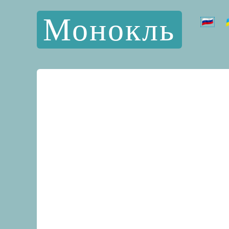
Монокль