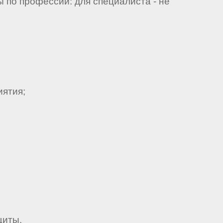
 по профессии: для специалиста - не
ятия;
щиты.