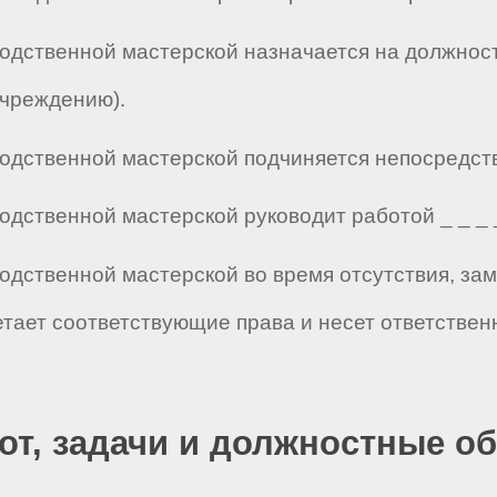
водственной мастерской назначается на должнос
учреждению).
дственной мастерской подчиняется непосредственн
дственной мастерской руководит работой _ _ _ _ 
водственной мастерской во время отсутствия, за
етает соответствующие права и несет ответстве
бот, задачи и должностные о