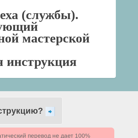
еха (службы).
дующий
ной мастерской
я инструкция
нструкцию?
атический перевод не дает 100%