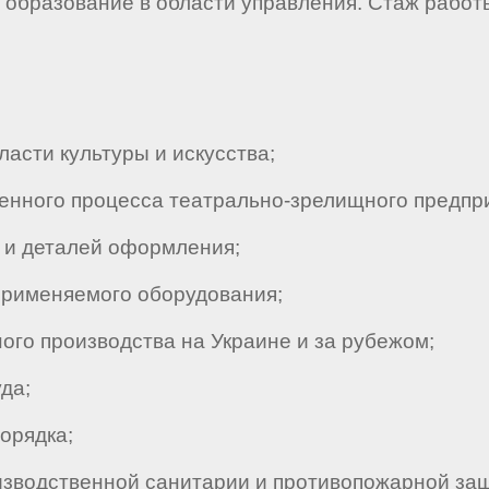
 образование в области управления. Стаж работы
сти культуры и искусства;
нного процесса театрально-зрелищного предпри
 и деталей оформления;
рименяемого оборудования;
го производства на Украине и за рубежом;
да;
орядка;
зводственной санитарии и противопожарной за