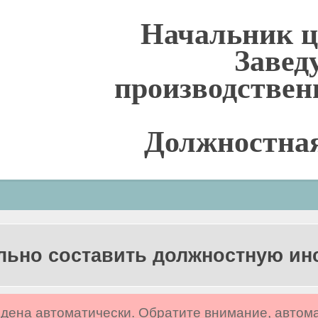
Начальник ц
Заве
производствен
Должностна
льно составить должностную и
дена автоматически. Обратите внимание, автом