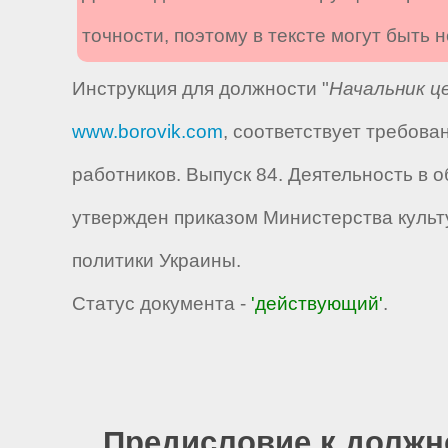
точности, поэтому в тексте могут быть
Инструкция для должности "
Начальник ц
www.borovik.com
, соответствует требов
работников. Выпуск 84. Деятельность в 
утвержден приказом Министерства культ
политики Украины.
Статус документа -
'действующий'
.
Предисловие к должн