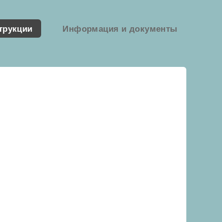
трукции
Информация и документы