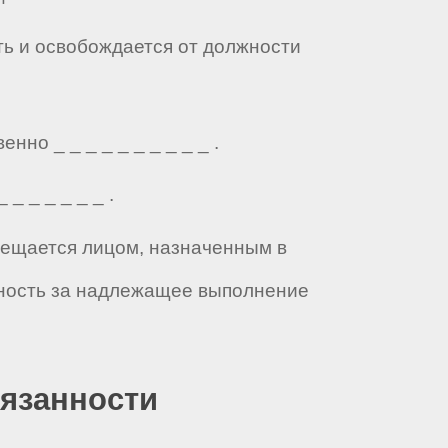
ть и освобождается от должности
о _ _ _ _ _ _ _ _ _ _ .
_ _ _ _ _ _ .
мещается лицом, назначенным в
нность за надлежащее выполнение
бязанности