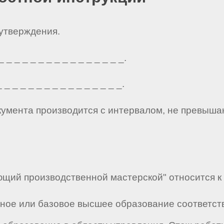
 утверждения.
_ _ _ _ _ _ _ _ _ _ _ _ _ _ _.
_ _ _ _ _ _ _ _ _ _ _ _ _ _ _.
кумента производится с интервалом, не превыша
ющий производственной мастерской" относится к 
лное или базовое высшее образование соответст