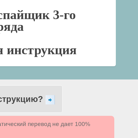
спайщик 3-го
ряда
я инструкция
нструкцию?
атический перевод не дает 100%