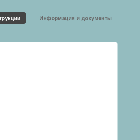
трукции
Информация и документы