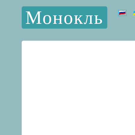
Монокль