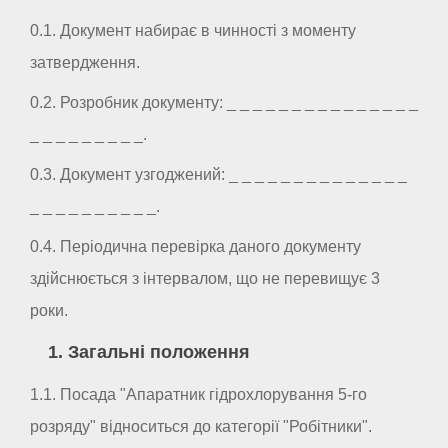
0.1. Документ набирає в чинності з моменту
затвердження.
0.2. Розробник документу: _ _ _ _ _ _ _ _ _ _ _ _ _ _ _
_ _ _ _ _ _ _ _ _.
0.3. Документ узгоджений: _ _ _ _ _ _ _ _ _ _ _ _ _ _
_ _ _ _ _ _ _ _ _ _.
0.4. Періодична перевірка даного документу
здійснюється з інтервалом, що не перевищує 3
роки.
1. Загальні положення
1.1. Посада "Апаратник гідрохлорування 5-го
розряду" відноситься до категорії "Робітники".